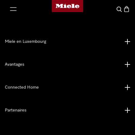
Page d'accueil de Miele
er au contenu
Recherch
Panier
Miele en Luxembourg
Avantages
Connected Home
Partenaires