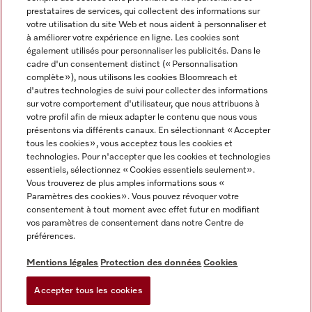
prestataires de services, qui collectent des informations sur
votre utilisation du site Web et nous aident à personnaliser et
à améliorer votre expérience en ligne. Les cookies sont
également utilisés pour personnaliser les publicités. Dans le
cadre d'un consentement distinct (« Personnalisation
complète »), nous utilisons les cookies Bloomreach et
Miele sur Instagram
Miele sur Youtube
d'autres technologies de suivi pour collecter des informations
sur votre comportement d'utilisateur, que nous attribuons à
votre profil afin de mieux adapter le contenu que nous vous
présentons via différents canaux. En sélectionnant « Accepter
tous les cookies », vous acceptez tous les cookies et
technologies. Pour n'accepter que les cookies et technologies
Informations légales
essentiels, sélectionnez « Cookies essentiels seulement».
Vous trouverez de plus amples informations sous «
CGV
Paramètres des cookies ». Vous pouvez révoquer votre
Protection des données
consentement à tout moment avec effet futur en modifiant
Conditions d’utilisation
vos paramètres de consentement dans notre Centre de
préférences.
Déclaration d'accessibilité
Digital Services Act
Mentions légales
Protection des données
Cookies
Formulaire de rétractation
Accepter tous les cookies
Paramètres des cookies