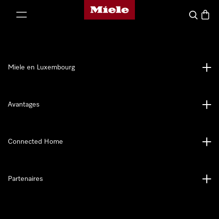
Page d'accueil de Miele
er au contenu
Recherch
Panier
Miele en Luxembourg
Avantages
Connected Home
Partenaires