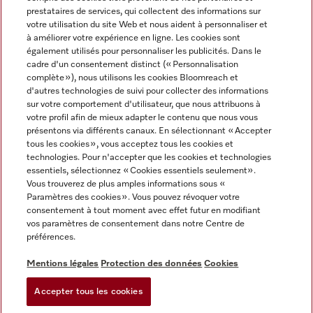
prestataires de services, qui collectent des informations sur
votre utilisation du site Web et nous aident à personnaliser et
à améliorer votre expérience en ligne. Les cookies sont
également utilisés pour personnaliser les publicités. Dans le
cadre d'un consentement distinct (« Personnalisation
complète »), nous utilisons les cookies Bloomreach et
Miele sur Instagram
Miele sur Youtube
d'autres technologies de suivi pour collecter des informations
sur votre comportement d'utilisateur, que nous attribuons à
votre profil afin de mieux adapter le contenu que nous vous
présentons via différents canaux. En sélectionnant « Accepter
tous les cookies », vous acceptez tous les cookies et
technologies. Pour n'accepter que les cookies et technologies
Informations légales
essentiels, sélectionnez « Cookies essentiels seulement».
Vous trouverez de plus amples informations sous «
CGV
Paramètres des cookies ». Vous pouvez révoquer votre
Protection des données
consentement à tout moment avec effet futur en modifiant
Conditions d’utilisation
vos paramètres de consentement dans notre Centre de
préférences.
Déclaration d'accessibilité
Digital Services Act
Mentions légales
Protection des données
Cookies
Formulaire de rétractation
Accepter tous les cookies
Paramètres des cookies