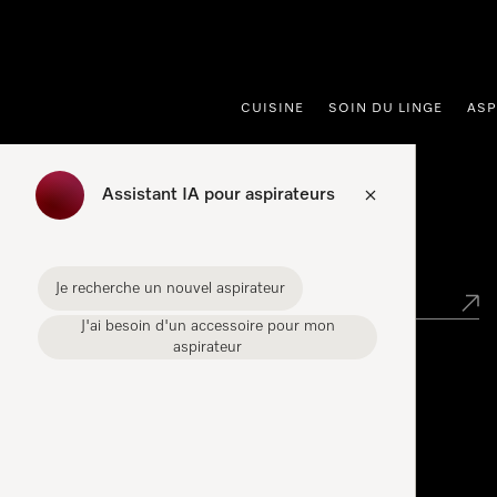
er au contenu
CUISINE
SOIN DU LINGE
ASP
Assistant IA pour aspirateurs
Recherche revendeurs
Je recherche un nouvel aspirateur
J'ai besoin d'un accessoire pour mon
aspirateur
Miele Experience Center
Miele Experience Center Gasperich