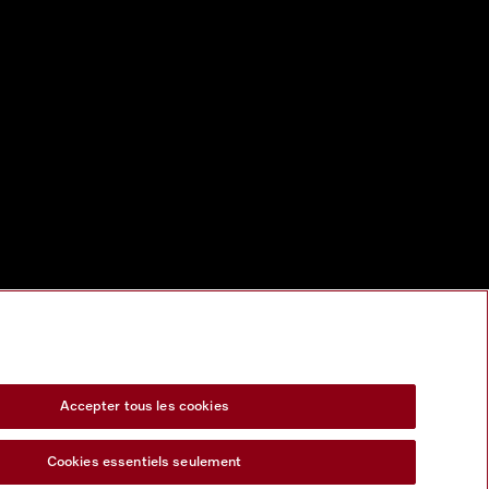
Accepter tous les cookies
Cookies essentiels seulement
s Act
Formulaire de rétractation