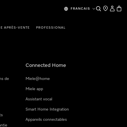
Recherche
Mes donn
Panier
FRANCAIS
CE APRÈS-VENTE
PROFESSIONAL
Connected Home
ns de
Miele@home
Miele app
Assistant vocal
Smart Home Integration
ts
Appareils connectables
antie