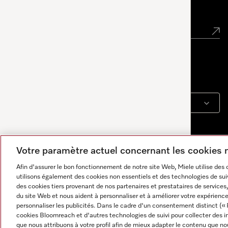
Lettre d’information
Langue
FRANCAIS
Votre paramètre actuel concernant les cookies
Afin d'assurer le bon fonctionnement de notre site Web, Miele utilise des
utilisons également des cookies non essentiels et des technologies de suiv
des cookies tiers provenant de nos partenaires et prestataires de services, 
du site Web et nous aident à personnaliser et à améliorer votre expérience
personnaliser les publicités. Dans le cadre d'un consentement distinct (« 
cookies Bloomreach et d'autres technologies de suivi pour collecter des i
Informations légales
CGV
Protection des données
C
Les réponses sont générées par IA. Notre assistant peut
que nous attribuons à votre profil afin de mieux adapter le contenu que no