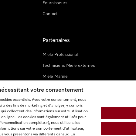
Fournisseurs
Contact
Partenaires
Miele Professional
Techniciens Miele externes
Miele Marine
Architectes & promoteurs
 nécessitant votre consentement
 cookies essentiels. Avec votre consentement, nous
i à des fins de marketing et d'analyse, y compris
qui collectent des informations sur votre utilisation
 en ligne. Les cookies sont également utilisés pour
Personnalisation complète »), nous utilisons les
nformations sur votre comportement d'utilisateur,
onditions d’utilisation
Déclaration d'accessibilité
Digital Service
us vous présentons via différents canaux. En