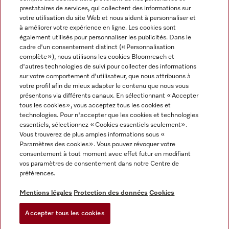
prestataires de services, qui collectent des informations sur
votre utilisation du site Web et nous aident à personnaliser et
à améliorer votre expérience en ligne. Les cookies sont
également utilisés pour personnaliser les publicités. Dans le
cadre d'un consentement distinct (« Personnalisation
complète »), nous utilisons les cookies Bloomreach et
Miele sur Instagram
Miele sur Youtube
d'autres technologies de suivi pour collecter des informations
sur votre comportement d'utilisateur, que nous attribuons à
votre profil afin de mieux adapter le contenu que nous vous
présentons via différents canaux. En sélectionnant « Accepter
tous les cookies », vous acceptez tous les cookies et
technologies. Pour n'accepter que les cookies et technologies
Informations légales
essentiels, sélectionnez « Cookies essentiels seulement».
Vous trouverez de plus amples informations sous «
CGV
Paramètres des cookies ». Vous pouvez révoquer votre
Protection des données
consentement à tout moment avec effet futur en modifiant
Conditions d’utilisation
vos paramètres de consentement dans notre Centre de
préférences.
Déclaration d'accessibilité
Digital Services Act
Mentions légales
Protection des données
Cookies
Formulaire de rétractation
Accepter tous les cookies
Paramètres des cookies