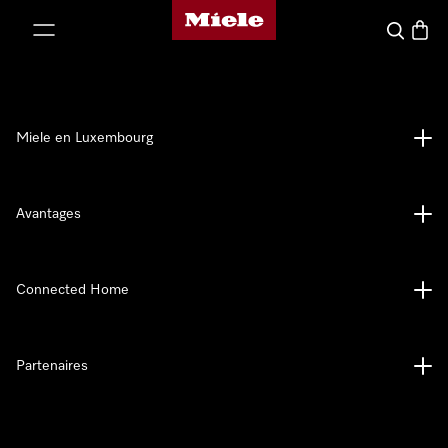
Page d'accueil de Miele
er au contenu
Recherch
Panier
Miele en Luxembourg
Avantages
Connected Home
Partenaires