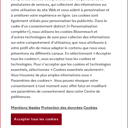
prestataires de services, qui collectent des informations sur
votre utilisation du site Web et nous aident à personnaliser et
à améliorer votre expérience en ligne. Les cookies sont
également utilisés pour personnaliser les publicités. Dans le
cadre d'un consentement distinct (« Personnalisation
complète »), nous utilisons les cookies Bloomreach et
Miele sur Instagram
Miele sur Youtube
d'autres technologies de suivi pour collecter des informations
sur votre comportement d'utilisateur, que nous attribuons à
votre profil afin de mieux adapter le contenu que nous vous
présentons via différents canaux. En sélectionnant « Accepter
tous les cookies », vous acceptez tous les cookies et
technologies. Pour n'accepter que les cookies et technologies
Informations légales
essentiels, sélectionnez « Cookies essentiels seulement».
Vous trouverez de plus amples informations sous «
CGV
Paramètres des cookies ». Vous pouvez révoquer votre
Protection des données
consentement à tout moment avec effet futur en modifiant
Conditions d’utilisation
vos paramètres de consentement dans notre Centre de
préférences.
Déclaration d'accessibilité
Digital Services Act
Mentions légales
Protection des données
Cookies
Formulaire de rétractation
Accepter tous les cookies
Paramètres des cookies