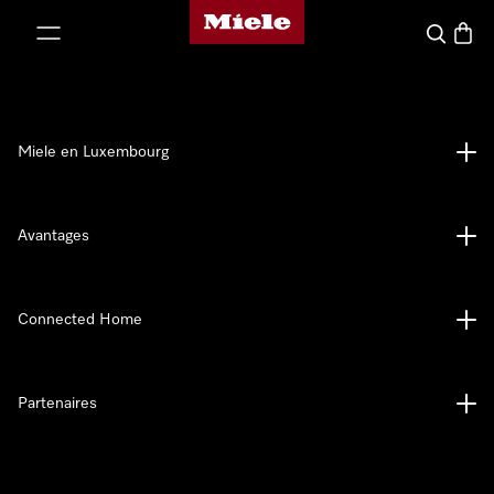
Page d'accueil de Miele
er au contenu
Recherch
Panier
Miele en Luxembourg
Avantages
Connected Home
Partenaires