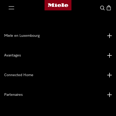
Page d'accueil de Miele
er au contenu
Recherch
Panier
Miele en Luxembourg
Avantages
Connected Home
Partenaires