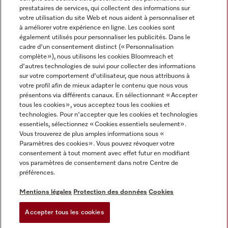
prestataires de services, qui collectent des informations sur
votre utilisation du site Web et nous aident à personnaliser et
à améliorer votre expérience en ligne. Les cookies sont
également utilisés pour personnaliser les publicités. Dans le
cadre d'un consentement distinct (« Personnalisation
complète »), nous utilisons les cookies Bloomreach et
Miele sur Instagram
Miele sur Youtube
d'autres technologies de suivi pour collecter des informations
sur votre comportement d'utilisateur, que nous attribuons à
votre profil afin de mieux adapter le contenu que nous vous
présentons via différents canaux. En sélectionnant « Accepter
tous les cookies », vous acceptez tous les cookies et
technologies. Pour n'accepter que les cookies et technologies
Informations légales
essentiels, sélectionnez « Cookies essentiels seulement».
Vous trouverez de plus amples informations sous «
CGV
Paramètres des cookies ». Vous pouvez révoquer votre
Protection des données
consentement à tout moment avec effet futur en modifiant
Conditions d’utilisation
vos paramètres de consentement dans notre Centre de
préférences.
Déclaration d'accessibilité
Digital Services Act
Mentions légales
Protection des données
Cookies
Formulaire de rétractation
Accepter tous les cookies
Paramètres des cookies