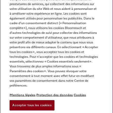
prestataires de services, qui collectent des informations sur
votre utilisation du site Web et nous aident à personnaliser et
à améliorer votre expérience en ligne. Les cookies sont
également utilisés pour personnaliser les publicités. Dans le
cadre d'un consentement distinct (« Personnalisation
complète »), nous utilisons les cookies Bloomreach et
Miele sur Instagram
Miele sur Youtube
d'autres technologies de suivi pour collecter des informations
sur votre comportement d'utilisateur, que nous attribuons à
votre profil afin de mieux adapter le contenu que nous vous
présentons via différents canaux. En sélectionnant « Accepter
tous les cookies », vous acceptez tous les cookies et
technologies. Pour n'accepter que les cookies et technologies
Informations légales
essentiels, sélectionnez « Cookies essentiels seulement».
Vous trouverez de plus amples informations sous «
CGV
Paramètres des cookies ». Vous pouvez révoquer votre
Protection des données
consentement à tout moment avec effet futur en modifiant
Conditions d’utilisation
vos paramètres de consentement dans notre Centre de
préférences.
Déclaration d'accessibilité
Digital Services Act
Mentions légales
Protection des données
Cookies
Formulaire de rétractation
Accepter tous les cookies
Paramètres des cookies