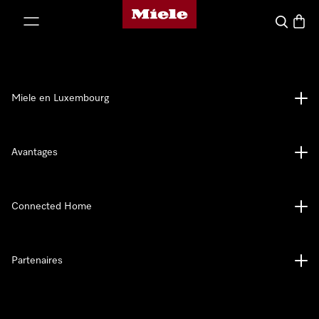
Page d'accueil de Miele
er au contenu
Recherch
Panier
Miele en Luxembourg
Avantages
Connected Home
Partenaires