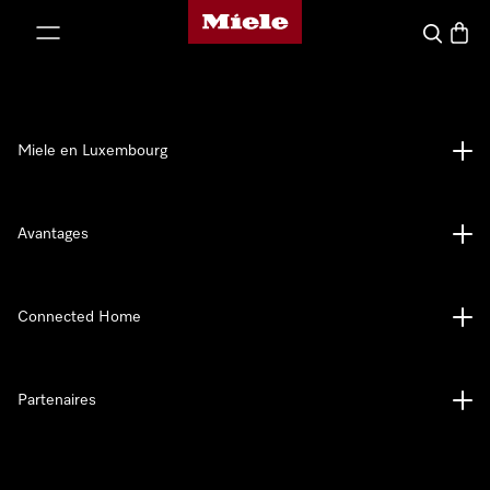
Page d'accueil de Miele
er au contenu
Recherch
Panier
Miele en Luxembourg
Avantages
Connected Home
Partenaires