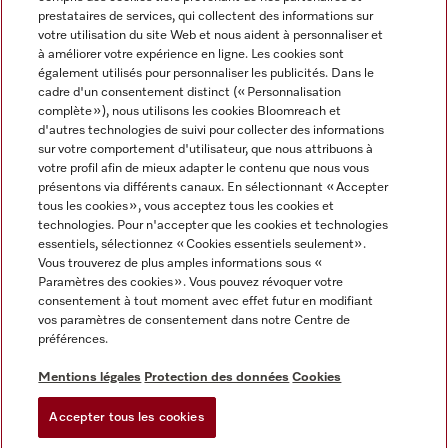
prestataires de services, qui collectent des informations sur
votre utilisation du site Web et nous aident à personnaliser et
à améliorer votre expérience en ligne. Les cookies sont
également utilisés pour personnaliser les publicités. Dans le
cadre d'un consentement distinct (« Personnalisation
complète »), nous utilisons les cookies Bloomreach et
Miele sur Instagram
Miele sur Youtube
d'autres technologies de suivi pour collecter des informations
sur votre comportement d'utilisateur, que nous attribuons à
votre profil afin de mieux adapter le contenu que nous vous
présentons via différents canaux. En sélectionnant « Accepter
tous les cookies », vous acceptez tous les cookies et
technologies. Pour n'accepter que les cookies et technologies
Informations légales
essentiels, sélectionnez « Cookies essentiels seulement».
Vous trouverez de plus amples informations sous «
CGV
Paramètres des cookies ». Vous pouvez révoquer votre
Protection des données
consentement à tout moment avec effet futur en modifiant
Conditions d’utilisation
vos paramètres de consentement dans notre Centre de
préférences.
Déclaration d'accessibilité
Digital Services Act
Mentions légales
Protection des données
Cookies
Formulaire de rétractation
Accepter tous les cookies
Paramètres des cookies