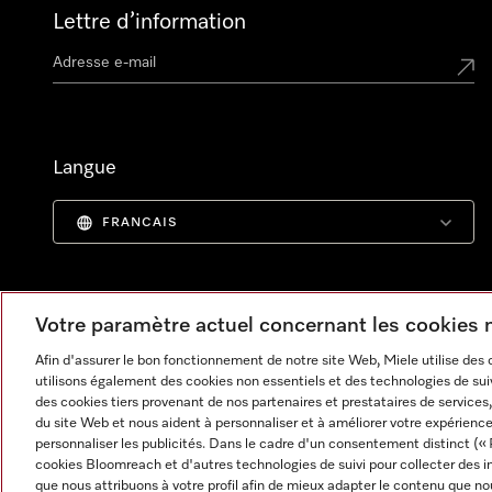
Lettre d’information
Langue
FRANCAIS
Votre paramètre actuel concernant les cookies
Afin d'assurer le bon fonctionnement de notre site Web, Miele utilise des
utilisons également des cookies non essentiels et des technologies de suiv
des cookies tiers provenant de nos partenaires et prestataires de services, 
du site Web et nous aident à personnaliser et à améliorer votre expérience
personnaliser les publicités. Dans le cadre d'un consentement distinct (« 
cookies Bloomreach et d'autres technologies de suivi pour collecter des i
Informations légales
CGV
Protection des données
C
que nous attribuons à votre profil afin de mieux adapter le contenu que no