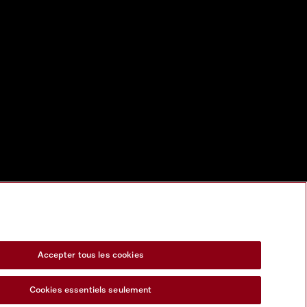
Accepter tous les cookies
Cookies essentiels seulement
s Act
Formulaire de rétractation