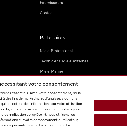
Fournisseurs
Contact
Partenaires
Miele Professional
Techniciens Miele externes
Miele Marine
Architectes & promoteurs
 nécessitant votre consentement
 cookies essentiels. Avec votre consentement, nous
i à des fins de marketing et d'analyse, y compris
qui collectent des informations sur votre utilisation
 en ligne. Les cookies sont également utilisés pour
Personnalisation complète »), nous utilisons les
nformations sur votre comportement d'utilisateur,
onditions d’utilisation
Déclaration d'accessibilité
Digital Service
us vous présentons via différents canaux. En