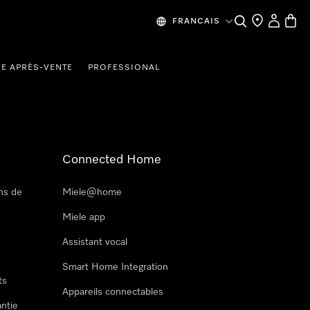
Recherche
Mes donn
Panier
FRANCAIS
CE APRÈS-VENTE
PROFESSIONAL
Connected Home
ns de
Miele@home
Miele app
Assistant vocal
Smart Home Integration
ts
Appareils connectables
antie