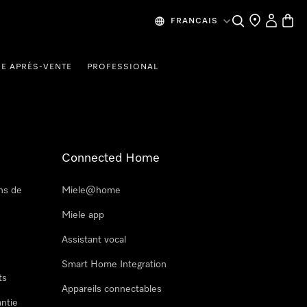
Recherche
Mes donn
Panier
FRANCAIS
CE APRÈS-VENTE
PROFESSIONAL
Connected Home
ns de
Miele@home
Miele app
Assistant vocal
Smart Home Integration
ts
Appareils connectables
antie