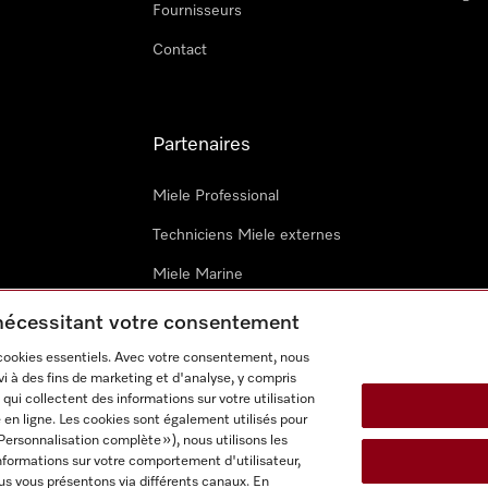
Fournisseurs
Contact
Partenaires
Miele Professional
Techniciens Miele externes
Miele Marine
Architectes & promoteurs
 nécessitant votre consentement
 cookies essentiels. Avec votre consentement, nous
i à des fins de marketing et d'analyse, y compris
qui collectent des informations sur votre utilisation
 en ligne. Les cookies sont également utilisés pour
Personnalisation complète »), nous utilisons les
nformations sur votre comportement d'utilisateur,
onditions d’utilisation
Déclaration d'accessibilité
Digital Service
us vous présentons via différents canaux. En