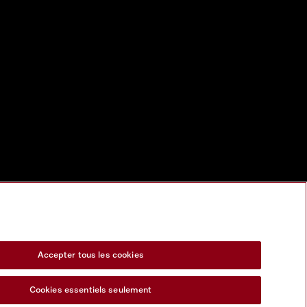
Accepter tous les cookies
Cookies essentiels seulement
s Act
Formulaire de rétractation