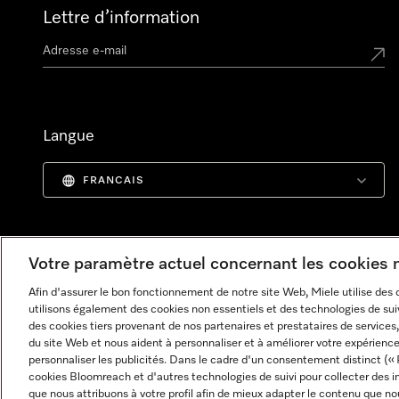
Lettre d’information
Langue
FRANCAIS
Votre paramètre actuel concernant les cookies
Afin d'assurer le bon fonctionnement de notre site Web, Miele utilise des
utilisons également des cookies non essentiels et des technologies de suiv
des cookies tiers provenant de nos partenaires et prestataires de services, 
du site Web et nous aident à personnaliser et à améliorer votre expérience
personnaliser les publicités. Dans le cadre d'un consentement distinct (« 
cookies Bloomreach et d'autres technologies de suivi pour collecter des i
Informations légales
CGV
Protection des données
C
que nous attribuons à votre profil afin de mieux adapter le contenu que no