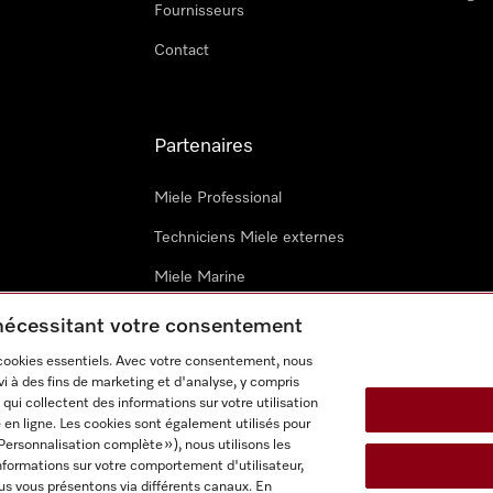
Fournisseurs
Contact
Partenaires
Miele Professional
Techniciens Miele externes
Miele Marine
Architectes & promoteurs
 nécessitant votre consentement
 cookies essentiels. Avec votre consentement, nous
i à des fins de marketing et d'analyse, y compris
qui collectent des informations sur votre utilisation
 en ligne. Les cookies sont également utilisés pour
Personnalisation complète »), nous utilisons les
nformations sur votre comportement d'utilisateur,
onditions d’utilisation
Déclaration d'accessibilité
Digital Service
us vous présentons via différents canaux. En