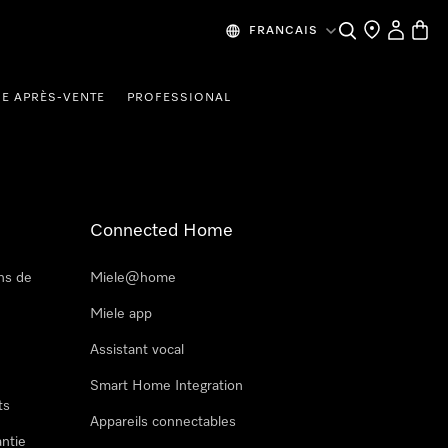
Recherche
Mes donn
Panier
FRANCAIS
CE APRÈS-VENTE
PROFESSIONAL
Connected Home
ns de
Miele@home
Miele app
Assistant vocal
Smart Home Integration
ts
Appareils connectables
antie