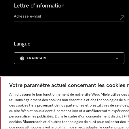
Lettre d’information
Langue
FRANCAIS
Votre paramètre actuel concernant les cookies
Afin d'assurer le bon fonctionnement de notre site Web, Miele utilise des
utilisons également des cookies non essentiels et des technologies de suiv
des cookies tiers provenant de nos partenaires et prestataires de services, 
du site Web et nous aident à personnaliser et à améliorer votre expérience
personnaliser les publicités. Dans le cadre d'un consentement distinct (« 
cookies Bloomreach et d'autres technologies de suivi pour collecter des i
Informations légales
CGV
Protection des données
C
que nous attribuons à votre profil afin de mieux adapter le contenu que no