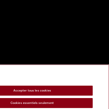
Accepter tous les cookies
Cookies essentiels seulement
s Act
Formulaire de rétractation