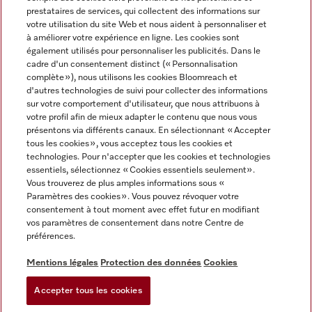
prestataires de services, qui collectent des informations sur
votre utilisation du site Web et nous aident à personnaliser et
à améliorer votre expérience en ligne. Les cookies sont
également utilisés pour personnaliser les publicités. Dans le
cadre d'un consentement distinct (« Personnalisation
complète »), nous utilisons les cookies Bloomreach et
Miele sur Instagram
Miele sur Youtube
d'autres technologies de suivi pour collecter des informations
sur votre comportement d'utilisateur, que nous attribuons à
votre profil afin de mieux adapter le contenu que nous vous
présentons via différents canaux. En sélectionnant « Accepter
tous les cookies », vous acceptez tous les cookies et
technologies. Pour n'accepter que les cookies et technologies
Informations légales
essentiels, sélectionnez « Cookies essentiels seulement».
Vous trouverez de plus amples informations sous «
CGV
Paramètres des cookies ». Vous pouvez révoquer votre
Protection des données
consentement à tout moment avec effet futur en modifiant
Conditions d’utilisation
vos paramètres de consentement dans notre Centre de
préférences.
Déclaration d'accessibilité
Digital Services Act
Mentions légales
Protection des données
Cookies
Formulaire de rétractation
Accepter tous les cookies
Paramètres des cookies