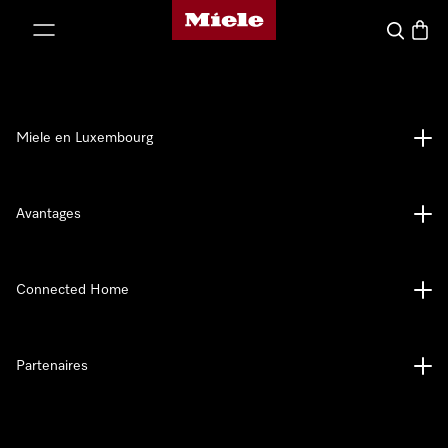
Page d'accueil de Miele
er au contenu
Recherch
Panier
Miele en Luxembourg
Avantages
Connected Home
Partenaires