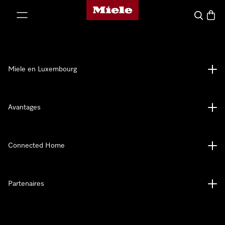
Page d'accueil de Miele
er au contenu
Recherch
Panier
Miele en Luxembourg
Avantages
Connected Home
Partenaires