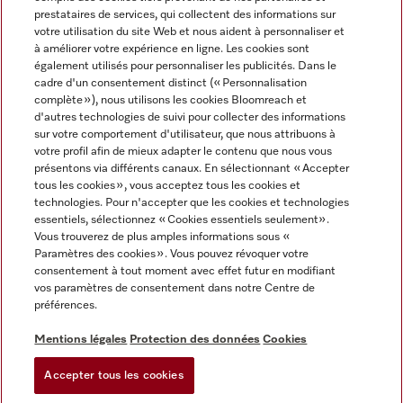
prestataires de services, qui collectent des informations sur
votre utilisation du site Web et nous aident à personnaliser et
à améliorer votre expérience en ligne. Les cookies sont
également utilisés pour personnaliser les publicités. Dans le
cadre d'un consentement distinct (« Personnalisation
complète »), nous utilisons les cookies Bloomreach et
Miele sur Instagram
Miele sur Youtube
d'autres technologies de suivi pour collecter des informations
sur votre comportement d'utilisateur, que nous attribuons à
votre profil afin de mieux adapter le contenu que nous vous
présentons via différents canaux. En sélectionnant « Accepter
tous les cookies », vous acceptez tous les cookies et
technologies. Pour n'accepter que les cookies et technologies
Informations légales
essentiels, sélectionnez « Cookies essentiels seulement».
Vous trouverez de plus amples informations sous «
CGV
Paramètres des cookies ». Vous pouvez révoquer votre
Protection des données
consentement à tout moment avec effet futur en modifiant
Conditions d’utilisation
vos paramètres de consentement dans notre Centre de
préférences.
Déclaration d'accessibilité
Digital Services Act
Mentions légales
Protection des données
Cookies
Formulaire de rétractation
Accepter tous les cookies
Paramètres des cookies