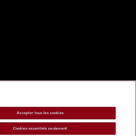
Accepter tous les cookies
Cookies essentiels seulement
s Act
Formulaire de rétractation