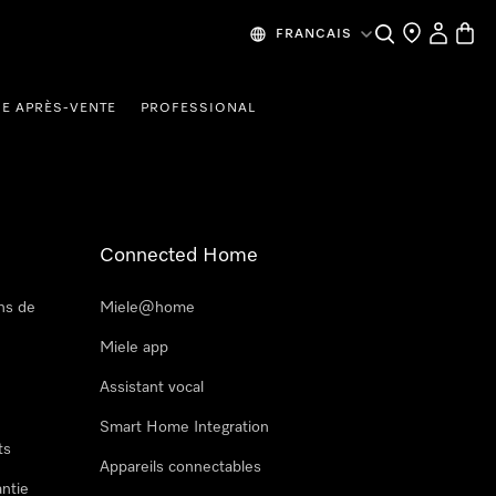
Recherche
Mes donn
Panier
FRANCAIS
CE APRÈS-VENTE
PROFESSIONAL
Connected Home
ns de
Miele@home
Miele app
Assistant vocal
Smart Home Integration
ts
Appareils connectables
antie