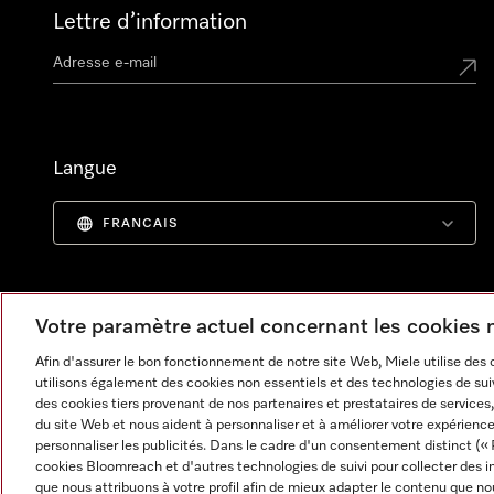
Lettre d’information
Langue
FRANCAIS
Votre paramètre actuel concernant les cookies
Afin d'assurer le bon fonctionnement de notre site Web, Miele utilise des
utilisons également des cookies non essentiels et des technologies de suiv
des cookies tiers provenant de nos partenaires et prestataires de services, 
du site Web et nous aident à personnaliser et à améliorer votre expérience
personnaliser les publicités. Dans le cadre d'un consentement distinct (« 
cookies Bloomreach et d'autres technologies de suivi pour collecter des i
Informations légales
CGV
Protection des données
C
que nous attribuons à votre profil afin de mieux adapter le contenu que no