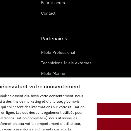
Fournisseurs
Contact
Partenaires
Miele Professional
Techniciens Miele externes
Miele Marine
Architectes & promoteurs
 nécessitant votre consentement
 cookies essentiels. Avec votre consentement, nous
i à des fins de marketing et d'analyse, y compris
qui collectent des informations sur votre utilisation
 en ligne. Les cookies sont également utilisés pour
Personnalisation complète »), nous utilisons les
nformations sur votre comportement d'utilisateur,
onditions d’utilisation
Déclaration d'accessibilité
Digital Service
us vous présentons via différents canaux. En