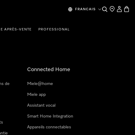
Recherche
Mes donn
Panier
FRANCAIS
CE APRÈS-VENTE
PROFESSIONAL
Connected Home
ns de
Miele@home
Miele app
Assistant vocal
Smart Home Integration
ts
Appareils connectables
antie