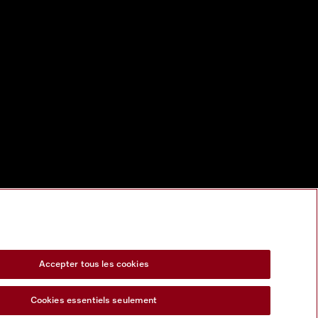
Accepter tous les cookies
Cookies essentiels seulement
s Act
Formulaire de rétractation