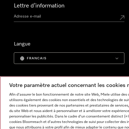
Lettre d’information
Langue
FRANCAIS
Votre paramètre actuel concernant les cookies
Afin d'assurer le bon fonctionnement de notre site Web, Miele utilise des
utilisons également des cookies non essentiels et des technologies de suiv
des cookies tiers provenant de nos partenaires et prestataires de services, 
du site Web et nous aident à personnaliser et à améliorer votre expérience
personnaliser les publicités. Dans le cadre d'un consentement distinct (« 
cookies Bloomreach et d'autres technologies de suivi pour collecter des i
Informations légales
CGV
Protection des données
C
que nous attribuons à votre profil afin de mieux adapter le contenu que no