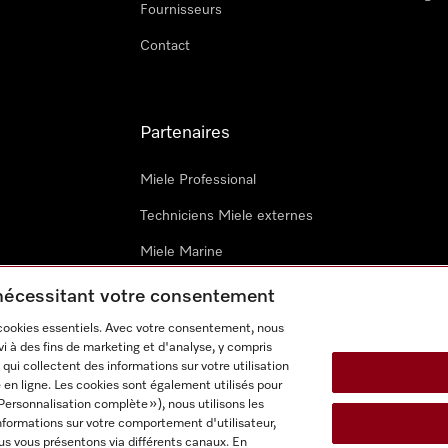
Fournisseurs
Contact
Partenaires
Miele Professional
Techniciens Miele externes
Miele Marine
Architectes & promoteurs
 nécessitant votre consentement
 cookies essentiels. Avec votre consentement, nous
i à des fins de marketing et d'analyse, y compris
qui collectent des informations sur votre utilisation
 en ligne. Les cookies sont également utilisés pour
Personnalisation complète »), nous utilisons les
nformations sur votre comportement d'utilisateur,
onditions d’utilisation
Déclaration d'accessibilité
Digital Service
us vous présentons via différents canaux. En