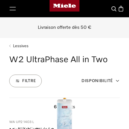
Page d'accueil de Miele
er au contenu
Recherch
Panier
Livraison offerte dès 50 €
Lessives
W2 UltraPhase All in Two
FILTRE
DISPONIBILITÉ
6
Produits
WA UP2 1403 L