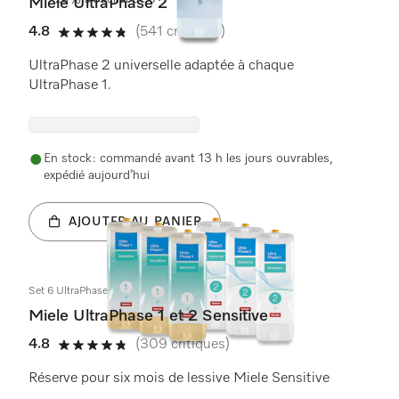
-20% à l'achat de 6
Miele UltraPhase 2
4.8
(541 critiques)
4.8 étoiles sur 5
UltraPhase 2 universelle adaptée à chaque
UltraPhase 1.
En stock : commandé avant 13 h les jours ouvrables,
expédié aujourd’hui
AJOUTER AU PANIER
Set 6 UltraPhase Sensitive
Miele UltraPhase 1 et 2 Sensitive
4.8
(309 critiques)
4.8 étoiles sur 5
Réserve pour six mois de lessive Miele Sensitive