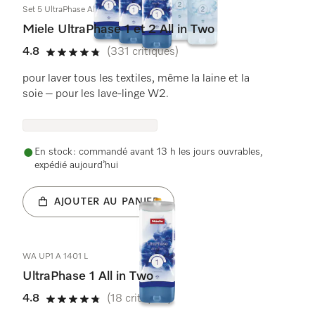
Set 5 UltraPhase All in Two
Miele UltraPhase 1 et 2 All in Two
4.8
(331 critiques)
4.8 étoiles sur 5
pour laver tous les textiles, même la laine et la
soie – pour les lave-linge W2.
En stock : commandé avant 13 h les jours ouvrables,
expédié aujourd’hui
AJOUTER AU PANIER
WA UP1 A 1401 L
UltraPhase 1 All in Two
4.8
(18 critiques)
4.8 étoiles sur 5