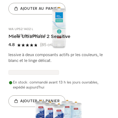
AJOUTER AU PANIER
WA UPS2 1402 L
-20% à l'achat de 6
Miele UltraPhase 2 Sensitive
4.8
(85 critiques)
4.8 étoiles sur 5
lessive à deux composants actifs pr les couleurs, le
blanc et le linge délicat.
En stock : commandé avant 13 h les jours ouvrables,
expédié aujourd’hui
AJOUTER AU PANIER