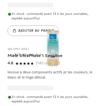
En stock : commandé avant 13 h les jours ouvrables,
expédié aujourd’hui
AJOUTER AU PANIER
WA UPS1 1402 L
-20% à l'achat de 6
Miele UltraPhase 1 Sensitive
4.8
(145 critiques)
4.8 étoiles sur 5
lessive à deux composants actifs pr les couleurs, le
blanc et le linge délicat.
En stock : commandé avant 13 h les jours ouvrables,
expédié aujourd’hui