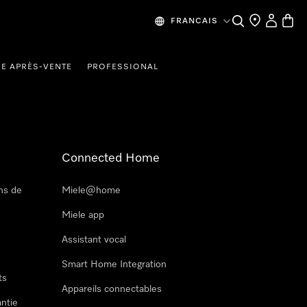
Recherche
Mes donn
Panier
FRANCAIS
CE APRÈS-VENTE
PROFESSIONAL
Connected Home
ns de
Miele@home
Miele app
Assistant vocal
Smart Home Integration
ts
Appareils connectables
antie