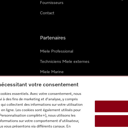
Fournisseurs
Contact
Partenaires
Miele Professional
Techniciens Miele externes
Miele Marine
Architectes & promoteurs
 nécessitant votre consentement
 cookies essentiels. Avec votre consentement, nous
i à des fins de marketing et d'analyse, y compris
qui collectent des informations sur votre utilisation
 en ligne. Les cookies sont également utilisés pour
Personnalisation complète »), nous utilisons les
nformations sur votre comportement d'utilisateur,
onditions d’utilisation
Déclaration d'accessibilité
Digital Service
us vous présentons via différents canaux. En