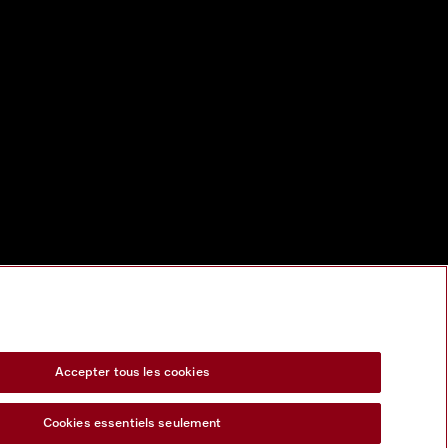
Accepter tous les cookies
Cookies essentiels seulement
s Act
Formulaire de rétractation