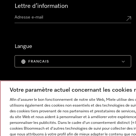
Lettre d’information
Langue
FRANCAIS
Votre paramètre actuel concernant les cookies
Afin d'assurer le bon fonctionnement de notre site Web, Miele utilise des
utilisons également des cookies non essentiels et des technologies de suiv
des cookies tiers provenant de nos partenaires et prestataires de services, 
du site Web et nous aident à personnaliser et à améliorer votre expérience
personnaliser les publicités. Dans le cadre d'un consentement distinct (« 
cookies Bloomreach et d'autres technologies de suivi pour collecter des i
Informations légales
CGV
Protection des données
C
que nous attribuons à votre profil afin de mieux adapter le contenu que no