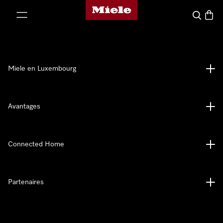
Page d'accueil de Miele
er au contenu
Recherch
Panier
Miele en Luxembourg
Avantages
Connected Home
Partenaires