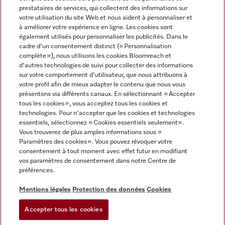
prestataires de services, qui collectent des informations sur
votre utilisation du site Web et nous aident à personnaliser et
à améliorer votre expérience en ligne. Les cookies sont
également utilisés pour personnaliser les publicités. Dans le
cadre d'un consentement distinct (« Personnalisation
complète »), nous utilisons les cookies Bloomreach et
Miele sur Instagram
Miele sur Youtube
d'autres technologies de suivi pour collecter des informations
sur votre comportement d'utilisateur, que nous attribuons à
votre profil afin de mieux adapter le contenu que nous vous
présentons via différents canaux. En sélectionnant « Accepter
tous les cookies », vous acceptez tous les cookies et
technologies. Pour n'accepter que les cookies et technologies
Informations légales
essentiels, sélectionnez « Cookies essentiels seulement».
Vous trouverez de plus amples informations sous «
CGV
Paramètres des cookies ». Vous pouvez révoquer votre
Protection des données
consentement à tout moment avec effet futur en modifiant
Conditions d’utilisation
vos paramètres de consentement dans notre Centre de
préférences.
Déclaration d'accessibilité
Digital Services Act
Mentions légales
Protection des données
Cookies
Formulaire de rétractation
Accepter tous les cookies
Paramètres des cookies