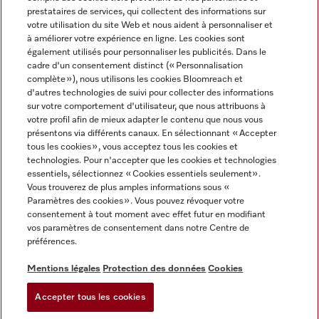
prestataires de services, qui collectent des informations sur
votre utilisation du site Web et nous aident à personnaliser et
à améliorer votre expérience en ligne. Les cookies sont
également utilisés pour personnaliser les publicités. Dans le
cadre d'un consentement distinct (« Personnalisation
complète »), nous utilisons les cookies Bloomreach et
Miele sur Instagram
Miele sur Youtube
d'autres technologies de suivi pour collecter des informations
sur votre comportement d'utilisateur, que nous attribuons à
votre profil afin de mieux adapter le contenu que nous vous
présentons via différents canaux. En sélectionnant « Accepter
tous les cookies », vous acceptez tous les cookies et
technologies. Pour n'accepter que les cookies et technologies
Informations légales
essentiels, sélectionnez « Cookies essentiels seulement».
Vous trouverez de plus amples informations sous «
CGV
Paramètres des cookies ». Vous pouvez révoquer votre
Protection des données
consentement à tout moment avec effet futur en modifiant
Conditions d’utilisation
vos paramètres de consentement dans notre Centre de
préférences.
Déclaration d'accessibilité
Digital Services Act
Mentions légales
Protection des données
Cookies
Formulaire de rétractation
Accepter tous les cookies
Paramètres des cookies