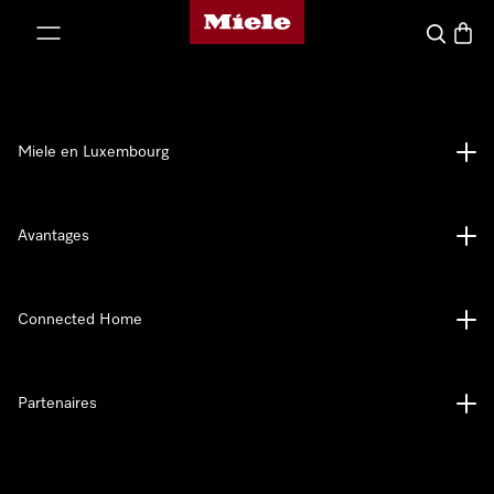
Page d'accueil de Miele
er au contenu
Recherch
Panier
Miele en Luxembourg
Avantages
Connected Home
Partenaires