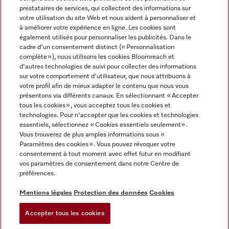
prestataires de services, qui collectent des informations sur
votre utilisation du site Web et nous aident à personnaliser et
à améliorer votre expérience en ligne. Les cookies sont
également utilisés pour personnaliser les publicités. Dans le
cadre d'un consentement distinct (« Personnalisation
complète »), nous utilisons les cookies Bloomreach et
Miele sur Instagram
Miele sur Youtube
d'autres technologies de suivi pour collecter des informations
sur votre comportement d'utilisateur, que nous attribuons à
votre profil afin de mieux adapter le contenu que nous vous
présentons via différents canaux. En sélectionnant « Accepter
tous les cookies », vous acceptez tous les cookies et
technologies. Pour n'accepter que les cookies et technologies
Informations légales
essentiels, sélectionnez « Cookies essentiels seulement».
Vous trouverez de plus amples informations sous «
CGV
Paramètres des cookies ». Vous pouvez révoquer votre
Protection des données
consentement à tout moment avec effet futur en modifiant
Conditions d’utilisation
vos paramètres de consentement dans notre Centre de
préférences.
Déclaration d'accessibilité
Digital Services Act
Mentions légales
Protection des données
Cookies
Formulaire de rétractation
Accepter tous les cookies
Paramètres des cookies