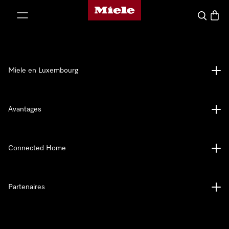
Page d'accueil de Miele
er au contenu
Recherch
Panier
Miele en Luxembourg
Avantages
Connected Home
Partenaires