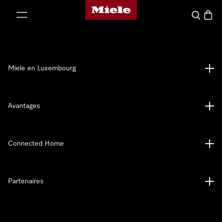
Page d'accueil de Miele
er au contenu
Recherch
Panier
Miele en Luxembourg
Avantages
Connected Home
Partenaires