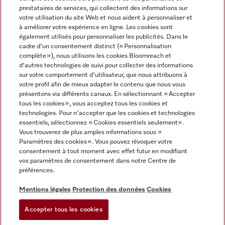
prestataires de services, qui collectent des informations sur
votre utilisation du site Web et nous aident à personnaliser et
à améliorer votre expérience en ligne. Les cookies sont
également utilisés pour personnaliser les publicités. Dans le
cadre d'un consentement distinct (« Personnalisation
complète »), nous utilisons les cookies Bloomreach et
Miele sur Instagram
Miele sur Youtube
d'autres technologies de suivi pour collecter des informations
sur votre comportement d'utilisateur, que nous attribuons à
votre profil afin de mieux adapter le contenu que nous vous
présentons via différents canaux. En sélectionnant « Accepter
tous les cookies », vous acceptez tous les cookies et
technologies. Pour n'accepter que les cookies et technologies
Informations légales
essentiels, sélectionnez « Cookies essentiels seulement».
Vous trouverez de plus amples informations sous «
CGV
Paramètres des cookies ». Vous pouvez révoquer votre
Protection des données
consentement à tout moment avec effet futur en modifiant
Conditions d’utilisation
vos paramètres de consentement dans notre Centre de
préférences.
Déclaration d'accessibilité
Digital Services Act
Mentions légales
Protection des données
Cookies
Formulaire de rétractation
Accepter tous les cookies
Paramètres des cookies