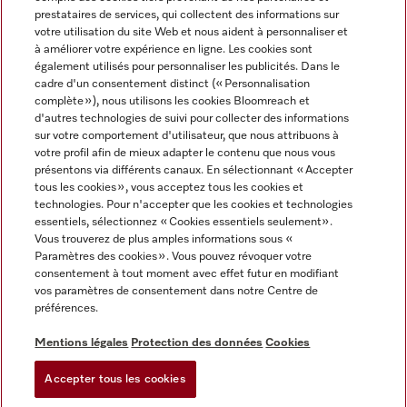
prestataires de services, qui collectent des informations sur
votre utilisation du site Web et nous aident à personnaliser et
à améliorer votre expérience en ligne. Les cookies sont
également utilisés pour personnaliser les publicités. Dans le
cadre d'un consentement distinct (« Personnalisation
complète »), nous utilisons les cookies Bloomreach et
Miele sur Instagram
Miele sur Youtube
d'autres technologies de suivi pour collecter des informations
sur votre comportement d'utilisateur, que nous attribuons à
votre profil afin de mieux adapter le contenu que nous vous
présentons via différents canaux. En sélectionnant « Accepter
tous les cookies », vous acceptez tous les cookies et
technologies. Pour n'accepter que les cookies et technologies
Informations légales
essentiels, sélectionnez « Cookies essentiels seulement».
Vous trouverez de plus amples informations sous «
CGV
Paramètres des cookies ». Vous pouvez révoquer votre
Protection des données
consentement à tout moment avec effet futur en modifiant
Conditions d’utilisation
vos paramètres de consentement dans notre Centre de
préférences.
Déclaration d'accessibilité
Digital Services Act
Mentions légales
Protection des données
Cookies
Formulaire de rétractation
Accepter tous les cookies
Paramètres des cookies