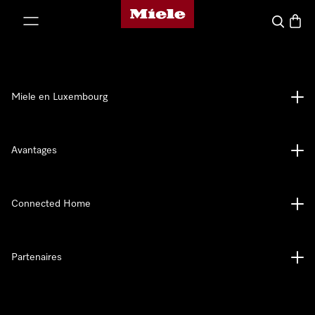
Page d'accueil de Miele
er au contenu
Recherch
Panier
Miele en Luxembourg
Avantages
Connected Home
Partenaires