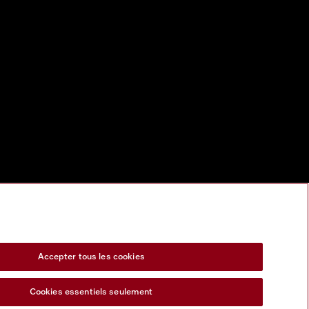
Accepter tous les cookies
Cookies essentiels seulement
s Act
Formulaire de rétractation