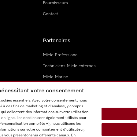
Fournisseurs
Contact
Partenaires
Miele Professional
Techniciens Miele externes
Miele Marine
Architectes & promoteurs
 nécessitant votre consentement
 cookies essentiels. Avec votre consentement, nous
i à des fins de marketing et d'analyse, y compris
qui collectent des informations sur votre utilisation
 en ligne. Les cookies sont également utilisés pour
Personnalisation complète »), nous utilisons les
nformations sur votre comportement d'utilisateur,
onditions d’utilisation
Déclaration d'accessibilité
Digital Service
us vous présentons via différents canaux. En