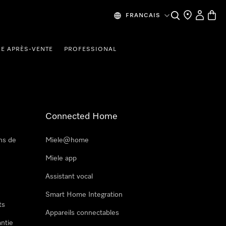
Recherche
Mes donn
Panier
FRANCAIS
CE APRÈS-VENTE
PROFESSIONAL
Connected Home
ns de
Miele@home
Miele app
Assistant vocal
Smart Home Integration
ts
Appareils connectables
antie