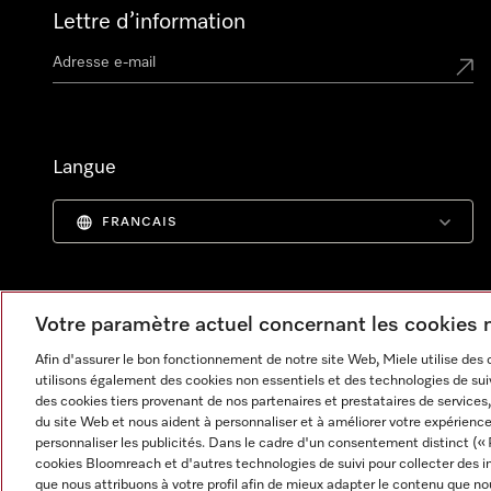
Lettre d’information
Langue
FRANCAIS
Votre paramètre actuel concernant les cookies
Afin d'assurer le bon fonctionnement de notre site Web, Miele utilise des
utilisons également des cookies non essentiels et des technologies de suiv
des cookies tiers provenant de nos partenaires et prestataires de services, 
du site Web et nous aident à personnaliser et à améliorer votre expérience
personnaliser les publicités. Dans le cadre d'un consentement distinct (« 
cookies Bloomreach et d'autres technologies de suivi pour collecter des i
Informations légales
CGV
Protection des données
C
que nous attribuons à votre profil afin de mieux adapter le contenu que no