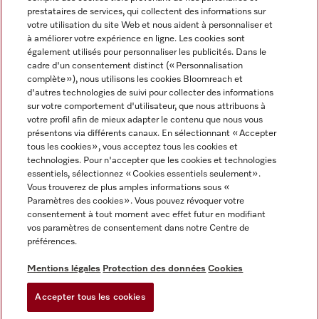
prestataires de services, qui collectent des informations sur
votre utilisation du site Web et nous aident à personnaliser et
à améliorer votre expérience en ligne. Les cookies sont
également utilisés pour personnaliser les publicités. Dans le
cadre d'un consentement distinct (« Personnalisation
complète »), nous utilisons les cookies Bloomreach et
Miele sur Instagram
Miele sur Youtube
d'autres technologies de suivi pour collecter des informations
sur votre comportement d'utilisateur, que nous attribuons à
votre profil afin de mieux adapter le contenu que nous vous
présentons via différents canaux. En sélectionnant « Accepter
tous les cookies », vous acceptez tous les cookies et
technologies. Pour n'accepter que les cookies et technologies
Informations légales
essentiels, sélectionnez « Cookies essentiels seulement».
Vous trouverez de plus amples informations sous «
CGV
Paramètres des cookies ». Vous pouvez révoquer votre
Protection des données
consentement à tout moment avec effet futur en modifiant
Conditions d’utilisation
vos paramètres de consentement dans notre Centre de
préférences.
Déclaration d'accessibilité
Digital Services Act
Mentions légales
Protection des données
Cookies
Formulaire de rétractation
Accepter tous les cookies
Paramètres des cookies