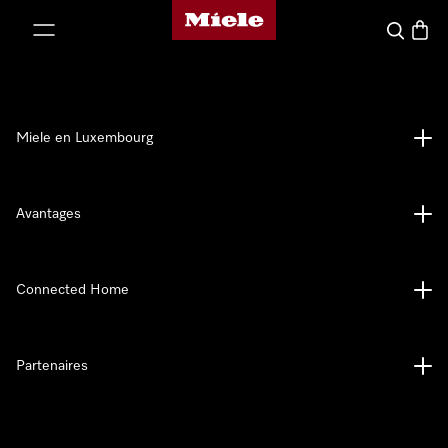
Page d'accueil de Miele
er au contenu
Recherch
Panier
Miele en Luxembourg
Avantages
Connected Home
Partenaires