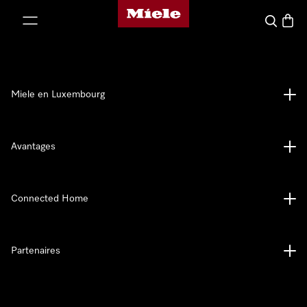
Page d'accueil de Miele
er au contenu
Recherch
Panier
Miele en Luxembourg
Avantages
Connected Home
Partenaires