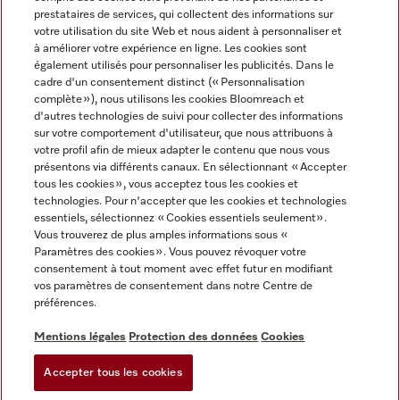
prestataires de services, qui collectent des informations sur
votre utilisation du site Web et nous aident à personnaliser et
à améliorer votre expérience en ligne. Les cookies sont
également utilisés pour personnaliser les publicités. Dans le
cadre d'un consentement distinct (« Personnalisation
complète »), nous utilisons les cookies Bloomreach et
Miele sur Instagram
Miele sur Youtube
d'autres technologies de suivi pour collecter des informations
sur votre comportement d'utilisateur, que nous attribuons à
votre profil afin de mieux adapter le contenu que nous vous
présentons via différents canaux. En sélectionnant « Accepter
tous les cookies », vous acceptez tous les cookies et
technologies. Pour n'accepter que les cookies et technologies
Informations légales
essentiels, sélectionnez « Cookies essentiels seulement».
Vous trouverez de plus amples informations sous «
CGV
Paramètres des cookies ». Vous pouvez révoquer votre
Protection des données
consentement à tout moment avec effet futur en modifiant
Conditions d’utilisation
vos paramètres de consentement dans notre Centre de
préférences.
Déclaration d'accessibilité
Digital Services Act
Mentions légales
Protection des données
Cookies
Formulaire de rétractation
Accepter tous les cookies
Paramètres des cookies