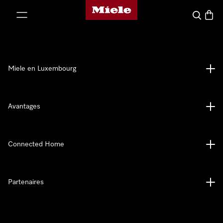
Page d'accueil de Miele
er au contenu
Recherch
Panier
Miele en Luxembourg
Avantages
Connected Home
Partenaires