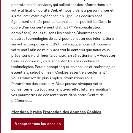
prestataires de services, qui collectent des informations sur
votre utilisation du site Web et nous aident à personnaliser et
à améliorer votre expérience en ligne. Les cookies sont
également utilisés pour personnaliser les publicités. Dans le
cadre d'un consentement distinct (« Personnalisation
complète »), nous utilisons les cookies Bloomreach et
Miele sur Instagram
Miele sur Youtube
d'autres technologies de suivi pour collecter des informations
sur votre comportement d'utilisateur, que nous attribuons à
votre profil afin de mieux adapter le contenu que nous vous
présentons via différents canaux. En sélectionnant « Accepter
tous les cookies », vous acceptez tous les cookies et
technologies. Pour n'accepter que les cookies et technologies
Informations légales
essentiels, sélectionnez « Cookies essentiels seulement».
Vous trouverez de plus amples informations sous «
CGV
Paramètres des cookies ». Vous pouvez révoquer votre
Protection des données
consentement à tout moment avec effet futur en modifiant
Conditions d’utilisation
vos paramètres de consentement dans notre Centre de
préférences.
Déclaration d'accessibilité
Digital Services Act
Mentions légales
Protection des données
Cookies
Formulaire de rétractation
Accepter tous les cookies
Paramètres des cookies