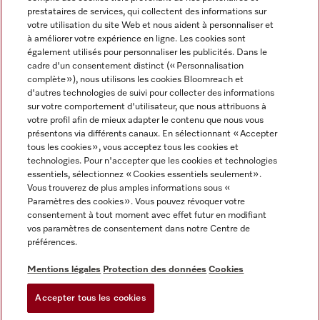
prestataires de services, qui collectent des informations sur
votre utilisation du site Web et nous aident à personnaliser et
à améliorer votre expérience en ligne. Les cookies sont
également utilisés pour personnaliser les publicités. Dans le
cadre d'un consentement distinct (« Personnalisation
complète »), nous utilisons les cookies Bloomreach et
Miele sur Instagram
Miele sur Youtube
d'autres technologies de suivi pour collecter des informations
sur votre comportement d'utilisateur, que nous attribuons à
votre profil afin de mieux adapter le contenu que nous vous
présentons via différents canaux. En sélectionnant « Accepter
tous les cookies », vous acceptez tous les cookies et
technologies. Pour n'accepter que les cookies et technologies
Informations légales
essentiels, sélectionnez « Cookies essentiels seulement».
Vous trouverez de plus amples informations sous «
CGV
Paramètres des cookies ». Vous pouvez révoquer votre
Protection des données
consentement à tout moment avec effet futur en modifiant
Conditions d’utilisation
vos paramètres de consentement dans notre Centre de
préférences.
Déclaration d'accessibilité
Digital Services Act
Mentions légales
Protection des données
Cookies
Formulaire de rétractation
Accepter tous les cookies
Paramètres des cookies