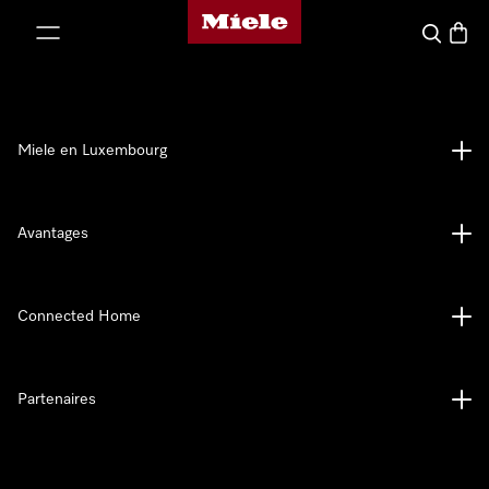
Page d'accueil de Miele
er au contenu
Recherch
Panier
Miele en Luxembourg
Avantages
Connected Home
Partenaires