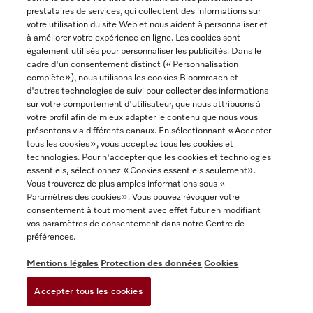
prestataires de services, qui collectent des informations sur
votre utilisation du site Web et nous aident à personnaliser et
à améliorer votre expérience en ligne. Les cookies sont
également utilisés pour personnaliser les publicités. Dans le
cadre d'un consentement distinct (« Personnalisation
complète »), nous utilisons les cookies Bloomreach et
Miele sur Instagram
Miele sur Youtube
d'autres technologies de suivi pour collecter des informations
sur votre comportement d'utilisateur, que nous attribuons à
votre profil afin de mieux adapter le contenu que nous vous
présentons via différents canaux. En sélectionnant « Accepter
tous les cookies », vous acceptez tous les cookies et
technologies. Pour n'accepter que les cookies et technologies
Informations légales
essentiels, sélectionnez « Cookies essentiels seulement».
Vous trouverez de plus amples informations sous «
CGV
Paramètres des cookies ». Vous pouvez révoquer votre
Protection des données
consentement à tout moment avec effet futur en modifiant
Conditions d’utilisation
vos paramètres de consentement dans notre Centre de
préférences.
Déclaration d'accessibilité
Digital Services Act
Mentions légales
Protection des données
Cookies
Formulaire de rétractation
Accepter tous les cookies
Paramètres des cookies