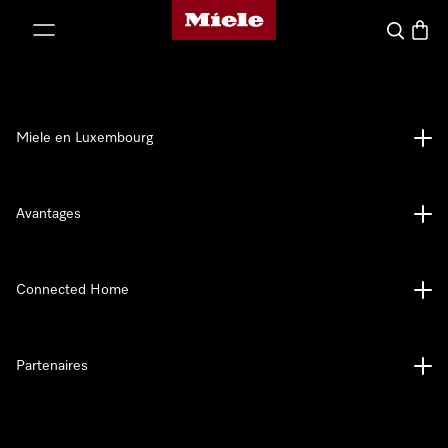
Page d'accueil de Miele
er au contenu
Recherch
Panier
Miele en Luxembourg
Avantages
Connected Home
Partenaires