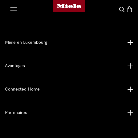
Page d'accueil de Miele
er au contenu
Recherch
Panier
Miele en Luxembourg
Avantages
Connected Home
Partenaires