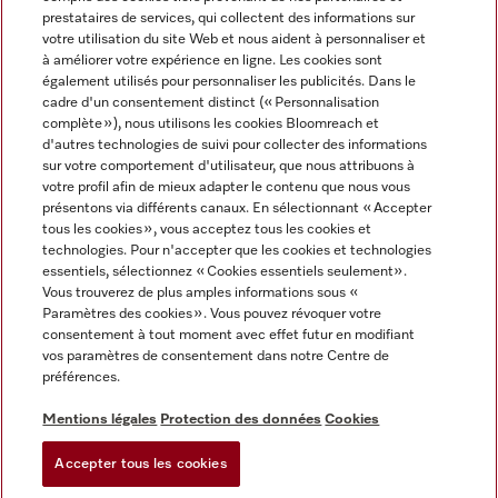
prestataires de services, qui collectent des informations sur
votre utilisation du site Web et nous aident à personnaliser et
à améliorer votre expérience en ligne. Les cookies sont
également utilisés pour personnaliser les publicités. Dans le
cadre d'un consentement distinct (« Personnalisation
complète »), nous utilisons les cookies Bloomreach et
Miele sur Instagram
Miele sur Youtube
d'autres technologies de suivi pour collecter des informations
sur votre comportement d'utilisateur, que nous attribuons à
votre profil afin de mieux adapter le contenu que nous vous
présentons via différents canaux. En sélectionnant « Accepter
tous les cookies », vous acceptez tous les cookies et
technologies. Pour n'accepter que les cookies et technologies
Informations légales
essentiels, sélectionnez « Cookies essentiels seulement».
Vous trouverez de plus amples informations sous «
CGV
Paramètres des cookies ». Vous pouvez révoquer votre
Protection des données
consentement à tout moment avec effet futur en modifiant
Conditions d’utilisation
vos paramètres de consentement dans notre Centre de
préférences.
Déclaration d'accessibilité
Digital Services Act
Mentions légales
Protection des données
Cookies
Formulaire de rétractation
Accepter tous les cookies
Paramètres des cookies