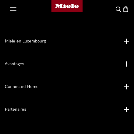
Page d'accueil de Miele
er au contenu
Recherch
Panier
Miele en Luxembourg
Avantages
Connected Home
Partenaires