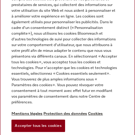
prestataires de services, qui collectent des informations sur
votre utilisation du site Web et nous aident à personnaliser et
à améliorer votre expérience en ligne. Les cookies sont
également utilisés pour personnaliser les publicités. Dans le
cadre d'un consentement distinct (« Personnalisation
complète »), nous utilisons les cookies Bloomreach et
Miele sur Instagram
Miele sur Youtube
d'autres technologies de suivi pour collecter des informations
sur votre comportement d'utilisateur, que nous attribuons à
votre profil afin de mieux adapter le contenu que nous vous
présentons via différents canaux. En sélectionnant « Accepter
tous les cookies », vous acceptez tous les cookies et
technologies. Pour n'accepter que les cookies et technologies
Informations légales
essentiels, sélectionnez « Cookies essentiels seulement».
Vous trouverez de plus amples informations sous «
CGV
Paramètres des cookies ». Vous pouvez révoquer votre
Protection des données
consentement à tout moment avec effet futur en modifiant
Conditions d’utilisation
vos paramètres de consentement dans notre Centre de
préférences.
Déclaration d'accessibilité
Digital Services Act
Mentions légales
Protection des données
Cookies
Formulaire de rétractation
Accepter tous les cookies
Paramètres des cookies