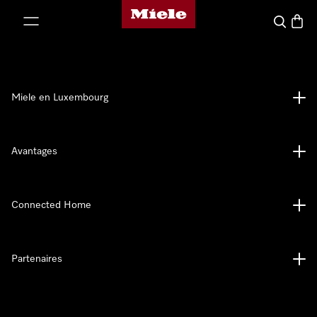
Page d'accueil de Miele
er au contenu
Recherch
Panier
Miele en Luxembourg
Avantages
Connected Home
Partenaires