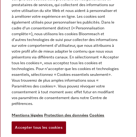
prestataires de services, qui collectent des informations sur
votre utilisation du site Web et nous aident à personnaliser et
à améliorer votre expérience en ligne. Les cookies sont
également utilisés pour personnaliser les publicités. Dans le
cadre d'un consentement distinct (« Personnalisation
complète »), nous utilisons les cookies Bloomreach et
Miele sur Instagram
Miele sur Youtube
d'autres technologies de suivi pour collecter des informations
sur votre comportement d'utilisateur, que nous attribuons à
votre profil afin de mieux adapter le contenu que nous vous
présentons via différents canaux. En sélectionnant « Accepter
tous les cookies », vous acceptez tous les cookies et
technologies. Pour n'accepter que les cookies et technologies
Informations légales
essentiels, sélectionnez « Cookies essentiels seulement».
Vous trouverez de plus amples informations sous «
CGV
Paramètres des cookies ». Vous pouvez révoquer votre
Protection des données
consentement à tout moment avec effet futur en modifiant
Conditions d’utilisation
vos paramètres de consentement dans notre Centre de
préférences.
Déclaration d'accessibilité
Digital Services Act
Mentions légales
Protection des données
Cookies
Formulaire de rétractation
Accepter tous les cookies
Paramètres des cookies