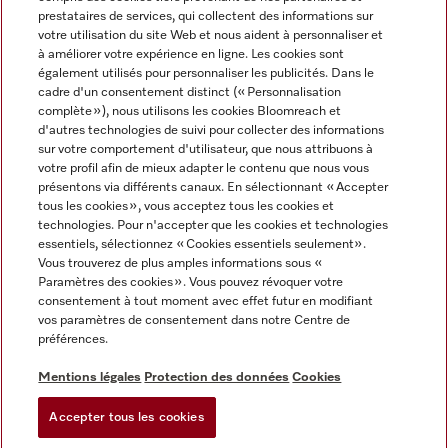
prestataires de services, qui collectent des informations sur
votre utilisation du site Web et nous aident à personnaliser et
à améliorer votre expérience en ligne. Les cookies sont
également utilisés pour personnaliser les publicités. Dans le
cadre d'un consentement distinct (« Personnalisation
complète »), nous utilisons les cookies Bloomreach et
Miele sur Instagram
Miele sur Youtube
d'autres technologies de suivi pour collecter des informations
sur votre comportement d'utilisateur, que nous attribuons à
votre profil afin de mieux adapter le contenu que nous vous
présentons via différents canaux. En sélectionnant « Accepter
tous les cookies », vous acceptez tous les cookies et
technologies. Pour n'accepter que les cookies et technologies
Informations légales
essentiels, sélectionnez « Cookies essentiels seulement».
Vous trouverez de plus amples informations sous «
CGV
Paramètres des cookies ». Vous pouvez révoquer votre
Protection des données
consentement à tout moment avec effet futur en modifiant
Conditions d’utilisation
vos paramètres de consentement dans notre Centre de
préférences.
Déclaration d'accessibilité
Digital Services Act
Mentions légales
Protection des données
Cookies
Formulaire de rétractation
Accepter tous les cookies
Paramètres des cookies