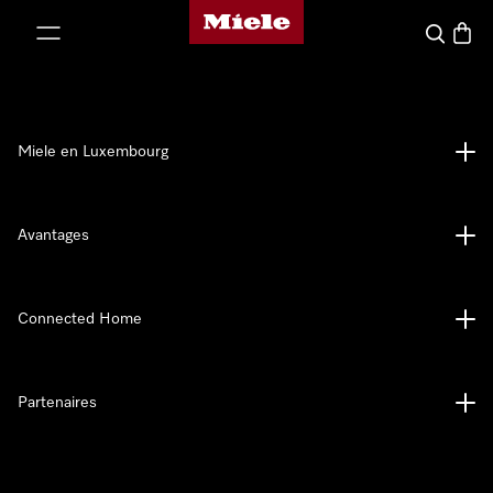
Page d'accueil de Miele
er au contenu
Recherch
Panier
Miele en Luxembourg
Avantages
Connected Home
Partenaires