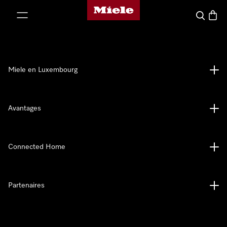
Page d'accueil de Miele
er au contenu
Recherch
Panier
Miele en Luxembourg
Avantages
Connected Home
Partenaires