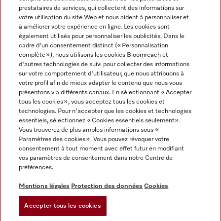
prestataires de services, qui collectent des informations sur
votre utilisation du site Web et nous aident à personnaliser et
à améliorer votre expérience en ligne. Les cookies sont
également utilisés pour personnaliser les publicités. Dans le
cadre d'un consentement distinct (« Personnalisation
complète »), nous utilisons les cookies Bloomreach et
Miele sur Instagram
Miele sur Youtube
d'autres technologies de suivi pour collecter des informations
sur votre comportement d'utilisateur, que nous attribuons à
votre profil afin de mieux adapter le contenu que nous vous
présentons via différents canaux. En sélectionnant « Accepter
tous les cookies », vous acceptez tous les cookies et
technologies. Pour n'accepter que les cookies et technologies
Informations légales
essentiels, sélectionnez « Cookies essentiels seulement».
Vous trouverez de plus amples informations sous «
CGV
Paramètres des cookies ». Vous pouvez révoquer votre
Protection des données
consentement à tout moment avec effet futur en modifiant
Conditions d’utilisation
vos paramètres de consentement dans notre Centre de
préférences.
Déclaration d'accessibilité
Digital Services Act
Mentions légales
Protection des données
Cookies
Formulaire de rétractation
Accepter tous les cookies
Paramètres des cookies