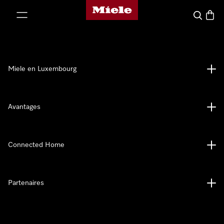
Page d'accueil de Miele
er au contenu
Recherch
Panier
Miele en Luxembourg
Avantages
Connected Home
Partenaires