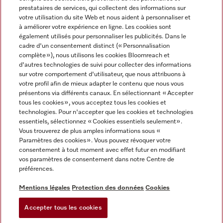
prestataires de services, qui collectent des informations sur
votre utilisation du site Web et nous aident à personnaliser et
à améliorer votre expérience en ligne. Les cookies sont
également utilisés pour personnaliser les publicités. Dans le
cadre d'un consentement distinct (« Personnalisation
complète »), nous utilisons les cookies Bloomreach et
Miele sur Instagram
Miele sur Youtube
d'autres technologies de suivi pour collecter des informations
sur votre comportement d'utilisateur, que nous attribuons à
votre profil afin de mieux adapter le contenu que nous vous
présentons via différents canaux. En sélectionnant « Accepter
tous les cookies », vous acceptez tous les cookies et
technologies. Pour n'accepter que les cookies et technologies
Informations légales
essentiels, sélectionnez « Cookies essentiels seulement».
Vous trouverez de plus amples informations sous «
CGV
Paramètres des cookies ». Vous pouvez révoquer votre
Protection des données
consentement à tout moment avec effet futur en modifiant
Conditions d’utilisation
vos paramètres de consentement dans notre Centre de
préférences.
Déclaration d'accessibilité
Digital Services Act
Mentions légales
Protection des données
Cookies
Formulaire de rétractation
Accepter tous les cookies
Paramètres des cookies