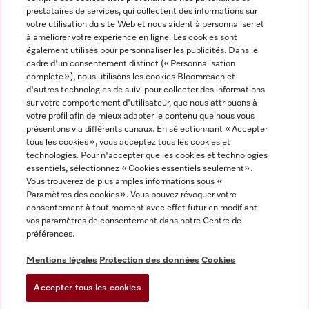
prestataires de services, qui collectent des informations sur
votre utilisation du site Web et nous aident à personnaliser et
à améliorer votre expérience en ligne. Les cookies sont
également utilisés pour personnaliser les publicités. Dans le
cadre d'un consentement distinct (« Personnalisation
complète »), nous utilisons les cookies Bloomreach et
Miele sur Instagram
Miele sur Youtube
d'autres technologies de suivi pour collecter des informations
sur votre comportement d'utilisateur, que nous attribuons à
votre profil afin de mieux adapter le contenu que nous vous
présentons via différents canaux. En sélectionnant « Accepter
tous les cookies », vous acceptez tous les cookies et
technologies. Pour n'accepter que les cookies et technologies
Informations légales
essentiels, sélectionnez « Cookies essentiels seulement».
Vous trouverez de plus amples informations sous «
CGV
Paramètres des cookies ». Vous pouvez révoquer votre
Protection des données
consentement à tout moment avec effet futur en modifiant
Conditions d’utilisation
vos paramètres de consentement dans notre Centre de
préférences.
Déclaration d'accessibilité
Digital Services Act
Mentions légales
Protection des données
Cookies
Formulaire de rétractation
Accepter tous les cookies
Paramètres des cookies