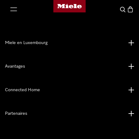
Page d'accueil de Miele
er au contenu
Recherch
Panier
Miele en Luxembourg
Avantages
Connected Home
Partenaires