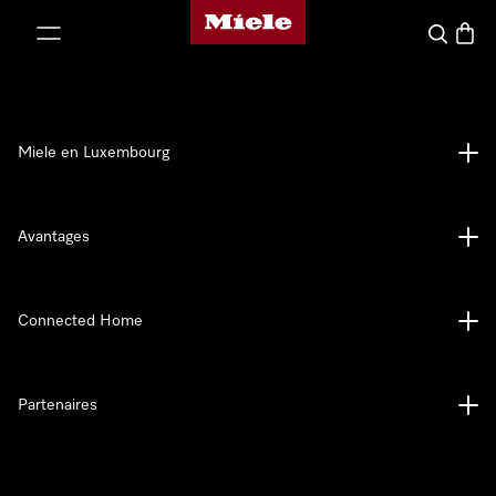
Page d'accueil de Miele
er au contenu
Recherch
Panier
Miele en Luxembourg
Avantages
Connected Home
Partenaires