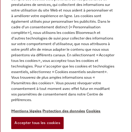
prestataires de services, qui collectent des informations sur
votre utilisation du site Web et nous aident à personnaliser et
à améliorer votre expérience en ligne. Les cookies sont
également utilisés pour personnaliser les publicités. Dans le
cadre d'un consentement distinct (« Personnalisation
complète »), nous utilisons les cookies Bloomreach et
Miele sur Instagram
Miele sur Youtube
d'autres technologies de suivi pour collecter des informations
sur votre comportement d'utilisateur, que nous attribuons à
votre profil afin de mieux adapter le contenu que nous vous
présentons via différents canaux. En sélectionnant « Accepter
tous les cookies », vous acceptez tous les cookies et
technologies. Pour n'accepter que les cookies et technologies
Informations légales
essentiels, sélectionnez « Cookies essentiels seulement».
Vous trouverez de plus amples informations sous «
CGV
Paramètres des cookies ». Vous pouvez révoquer votre
Protection des données
consentement à tout moment avec effet futur en modifiant
Conditions d’utilisation
vos paramètres de consentement dans notre Centre de
préférences.
Déclaration d'accessibilité
Digital Services Act
Mentions légales
Protection des données
Cookies
Formulaire de rétractation
Accepter tous les cookies
Paramètres des cookies