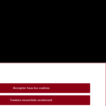
Accepter tous les cookies
Cookies essentiels seulement
s Act
Formulaire de rétractation