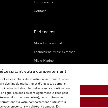
Fournisseurs
Contact
Partenaires
Miele Professional
Techniciens Miele externes
Miele Marine
Architectes & promoteurs
 nécessitant votre consentement
 cookies essentiels. Avec votre consentement, nous
i à des fins de marketing et d'analyse, y compris
qui collectent des informations sur votre utilisation
 en ligne. Les cookies sont également utilisés pour
Personnalisation complète »), nous utilisons les
nformations sur votre comportement d'utilisateur,
onditions d’utilisation
Déclaration d'accessibilité
Digital Service
us vous présentons via différents canaux. En