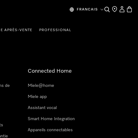
Recherche
Mes donn
Panier
FRANCAIS
CE APRÈS-VENTE
PROFESSIONAL
Connected Home
ns de
Miele@home
Miele app
Assistant vocal
Smart Home Integration
ts
Appareils connectables
antie