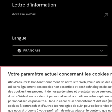
Lettre d’information
Langue
FRANCAIS
Votre paramètre actuel concernant les cookies
Afin d'assurer le bon fonctionnement de notre site Web, Miele utilise des
utilisons également des cookies non essentiels et des technologies de suiv
des cookies tiers provenant de nos partenaires et prestataires de services, 
du site Web et nous aident à personnaliser et à améliorer votre expérience
personnaliser les publicités. Dans le cadre d'un consentement distinct (« 
cookies Bloomreach et d'autres technologies de suivi pour collecter des i
Informations légales
CGV
Protection des données
C
que nous attribuons à votre profil afin de mieux adapter le contenu que no