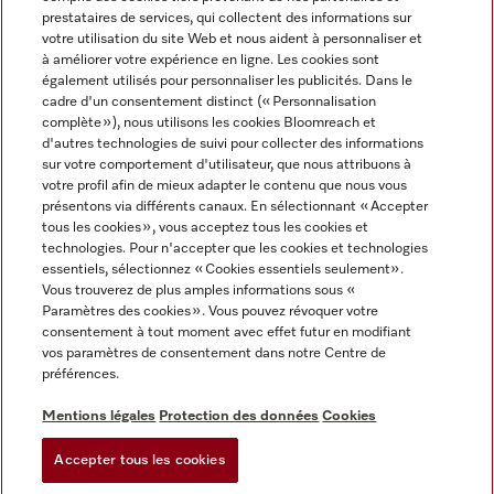
prestataires de services, qui collectent des informations sur
votre utilisation du site Web et nous aident à personnaliser et
à améliorer votre expérience en ligne. Les cookies sont
également utilisés pour personnaliser les publicités. Dans le
cadre d'un consentement distinct (« Personnalisation
complète »), nous utilisons les cookies Bloomreach et
Miele sur Instagram
Miele sur Youtube
d'autres technologies de suivi pour collecter des informations
sur votre comportement d'utilisateur, que nous attribuons à
votre profil afin de mieux adapter le contenu que nous vous
présentons via différents canaux. En sélectionnant « Accepter
tous les cookies », vous acceptez tous les cookies et
technologies. Pour n'accepter que les cookies et technologies
Informations légales
essentiels, sélectionnez « Cookies essentiels seulement».
Vous trouverez de plus amples informations sous «
CGV
Paramètres des cookies ». Vous pouvez révoquer votre
Protection des données
consentement à tout moment avec effet futur en modifiant
Conditions d’utilisation
vos paramètres de consentement dans notre Centre de
préférences.
Déclaration d'accessibilité
Digital Services Act
Mentions légales
Protection des données
Cookies
Formulaire de rétractation
Accepter tous les cookies
Paramètres des cookies