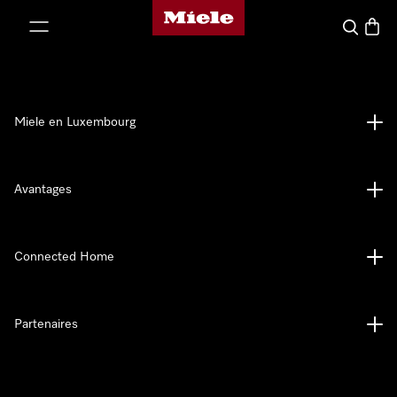
Page d'accueil de Miele
er au contenu
Recherch
Panier
Miele en Luxembourg
Avantages
Connected Home
Partenaires