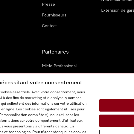
Presse
Extension de gar
Fournisseurs
Contact
Partenaires
Miele Professional
Techniciens Miele externes
 nécessitant votre consentement
Miele Marine
 cookies essentiels. Avec votre consentement, nous
i à des fins de marketing et d'analyse, y compris
Architectes & promoteurs
qui collectent des informations sur votre utilisation
 en ligne. Les cookies sont également utilisés pour
Personnalisation complète »), nous utilisons les
nformations sur votre comportement d'utilisateur,
us vous présentons via différents canaux. En
es et technologies. Pour n'accepter que les cookies