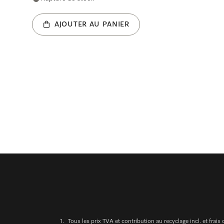
AJOUTER AU PANIER
1.
Tous les prix TVA et contribution au recyclage incl. et frais 