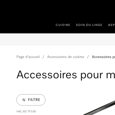
er au contenu
CUISINE
SOIN DU LINGE
ASP
Page d'accueil
Accessoires de cuisine
Accessoires p
Accessoires pour m
FILTRE
HKL 60 TFSW