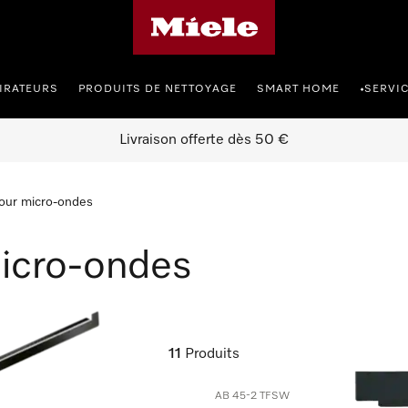
Page d'accueil de Miele
IRATEURS
PRODUITS DE NETTOYAGE
SMART HOME
SERVI
•
Livraison offerte dès 50 €
our micro-ondes
icro-ondes
11
Produits
AB 45-2 TFSW