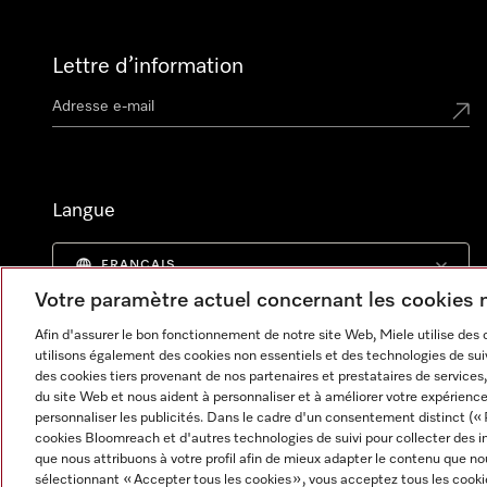
Lettre d’information
Langue
FRANCAIS
Votre paramètre actuel concernant les cookies
Afin d'assurer le bon fonctionnement de notre site Web, Miele utilise des
utilisons également des cookies non essentiels et des technologies de suiv
des cookies tiers provenant de nos partenaires et prestataires de services, 
du site Web et nous aident à personnaliser et à améliorer votre expérience
personnaliser les publicités. Dans le cadre d'un consentement distinct (« 
cookies Bloomreach et d'autres technologies de suivi pour collecter des i
que nous attribuons à votre profil afin de mieux adapter le contenu que no
sélectionnant « Accepter tous les cookies », vous acceptez tous les cooki