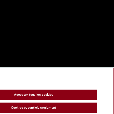
Accepter tous les cookies
Cookies essentiels seulement
s Act
Formulaire de rétractation