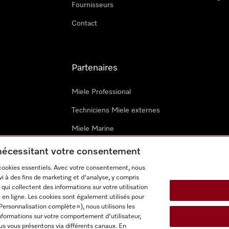
Fournisseurs
Contact
Partenaires
Miele Professional
Techniciens Miele externes
Miele Marine
Architectes & promoteurs
 nécessitant votre consentement
 cookies essentiels. Avec votre consentement, nous
i à des fins de marketing et d'analyse, y compris
qui collectent des informations sur votre utilisation
 en ligne. Les cookies sont également utilisés pour
Personnalisation complète »), nous utilisons les
nformations sur votre comportement d'utilisateur,
onditions d’utilisation
Déclaration d'accessibilité
Digital Service
us vous présentons via différents canaux. En