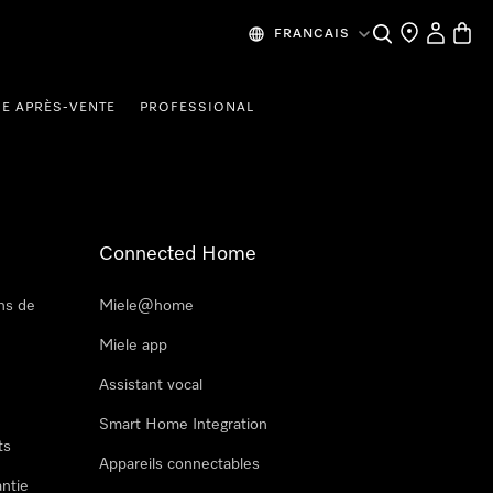
Recherche
Mes donn
Panier
FRANCAIS
CE APRÈS-VENTE
PROFESSIONAL
Connected Home
ns de
Miele@home
Miele app
Assistant vocal
Smart Home Integration
ts
Appareils connectables
antie