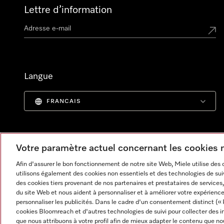
Lettre d’information
Langue
FRANCAIS
Votre paramètre actuel concernant les cookies
Afin d'assurer le bon fonctionnement de notre site Web, Miele utilise des
utilisons également des cookies non essentiels et des technologies de suiv
des cookies tiers provenant de nos partenaires et prestataires de services, 
du site Web et nous aident à personnaliser et à améliorer votre expérience
personnaliser les publicités. Dans le cadre d'un consentement distinct (« 
cookies Bloomreach et d'autres technologies de suivi pour collecter des i
Informations légales
CGV
Protection des données
C
que nous attribuons à votre profil afin de mieux adapter le contenu que no