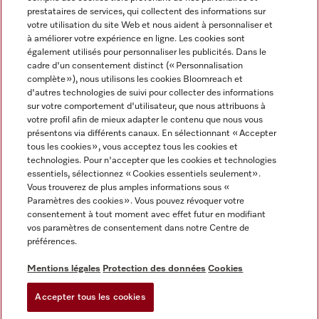
prestataires de services, qui collectent des informations sur
votre utilisation du site Web et nous aident à personnaliser et
à améliorer votre expérience en ligne. Les cookies sont
également utilisés pour personnaliser les publicités. Dans le
cadre d'un consentement distinct (« Personnalisation
complète »), nous utilisons les cookies Bloomreach et
Miele sur Instagram
Miele sur Youtube
d'autres technologies de suivi pour collecter des informations
sur votre comportement d'utilisateur, que nous attribuons à
votre profil afin de mieux adapter le contenu que nous vous
présentons via différents canaux. En sélectionnant « Accepter
tous les cookies », vous acceptez tous les cookies et
technologies. Pour n'accepter que les cookies et technologies
Informations légales
essentiels, sélectionnez « Cookies essentiels seulement».
Vous trouverez de plus amples informations sous «
CGV
Paramètres des cookies ». Vous pouvez révoquer votre
Protection des données
consentement à tout moment avec effet futur en modifiant
Conditions d’utilisation
vos paramètres de consentement dans notre Centre de
préférences.
Déclaration d'accessibilité
Digital Services Act
Mentions légales
Protection des données
Cookies
Formulaire de rétractation
Accepter tous les cookies
Paramètres des cookies