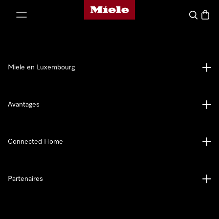
Page d'accueil de Miele
er au contenu
Recherch
Panier
Miele en Luxembourg
Avantages
Connected Home
Partenaires