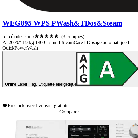
WEG895 WPS PWash&TDos&Steam
5
5 étoiles sur 5
(3 critiques)
A -20 %* I 9 kg 1400 tr/min I SteamCare I Dosage automatique I
QuickPowerWash
Online Label Flag, Étiquette énergétique
En stock avec livraison gratuite
Comparer