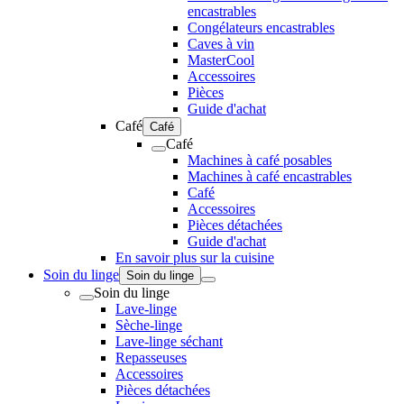
encastrables
Congélateurs encastrables
Caves à vin
MasterCool
Accessoires
Pièces
Guide d'achat
Café
Café
Café
Machines à café posables
Machines à café encastrables
Café
Accessoires
Pièces détachées
Guide d'achat
En savoir plus sur la cuisine
Soin du linge
Soin du linge
Soin du linge
Lave-linge
Sèche-linge
Lave-linge séchant
Repasseuses
Accessoires
Pièces détachées