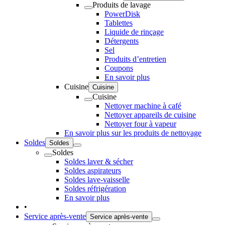
Produits de lavage
PowerDisk
Tablettes
Liquide de rinçage
Détergents
Sel
Produits d’entretien
Coupons
En savoir plus
Cuisine
Cuisine
Cuisine
Nettoyer machine à café
Nettoyer appareils de cuisine
Nettoyer four à vapeur
En savoir plus sur les produits de nettoyage
Soldes
Soldes
Soldes
Soldes laver & sécher
Soldes aspirateurs
Soldes lave-vaisselle
Soldes réfrigération
En savoir plus
•
Service après-vente
Service après-vente