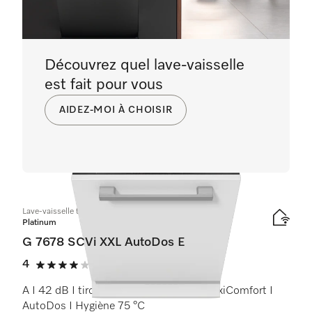
Découvrez quel lave-vaisselle
est fait pour vous
AIDEZ-MOI À CHOISIR
Lave-vaisselle totalement intégrable XXL
Platinum
G 7678 SCVi XXL AutoDos E
4
(1 critique)
4 étoiles sur 5
A I 42 dB I tiroir à couverts I paniers MaxiComfort I
AutoDos I Hygiène 75 °C