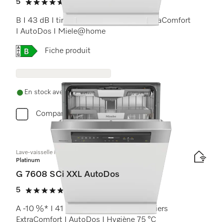
5
(7 critiques)
5 étoiles sur 5
B I 43 dB I tiroir à couverts I paniers ExtraComfort
I AutoDos I Miele@home
Online Label Flag, Étiquette énergétique
Fiche produit
En stock avec livraison gratuite
Comparer
Lave-vaisselle intégrable XXL
Platinum
G 7608 SCi XXL AutoDos
5
(1 critique)
5 étoiles sur 5
A -10 %* I 41 dB I tiroir à couverts I paniers
ExtraComfort I AutoDos I Hygiène 75 °C