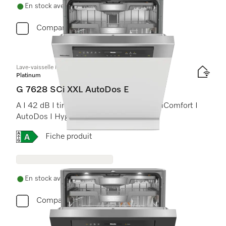
En stock avec livraison gratuite
Comparer
Lave-vaisselle intégrable XXL
Platinum
G 7628 SCi XXL AutoDos E
A I 42 dB I tiroir à couverts I paniers MaxiComfort I
AutoDos I Hygiène 75 °C
Online Label Flag, Étiquette énergétique
Fiche produit
En stock avec livraison gratuite
Comparer