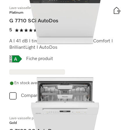
Lave-vaisselle intégré
Platinum
G 7710 SCi AutoDos
5
(3 critiques)
5 étoiles sur 5
A I 41 dB I tiroir à couverts I paniers MaxiComfort I
BrilliantLight I AutoDos
Online Label Flag, Étiquette énergétique
Fiche produit
En stock avec livraison gratuite
Comparer
Lave-vaisselle posable
Gold