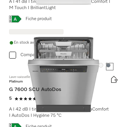
A I 41 dB I tiroir à couverts I paniers MaxiComfort I
M Touch I BrilliantLight
Online Label Flag, Étiquette énergétique
Fiche produit
En stock avec livraison gratuite
Comparer
Couleur:
Couleur:
Lave-vaisselle encastrable
Platinum
G 7600 SCU AutoDos
5
(18 critiques)
5 étoiles sur 5
A I 42 dB I tiroir à couverts I paniers ExtraComfort
I AutoDos I Hygiène 75 °C
Online Label Flag, Étiquette énergétique
Fiche produit