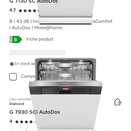
G 7130 SC AutoDos
4.7
(26 critiques)
4.7 étoiles sur 5
B I 43 dB I tiroir à couverts I paniers ExtraComfort
I AutoDos I Miele@home
Online Label Flag, Étiquette énergétique
Fiche produit
En stock avec livraison gratuite
Comparer
Lave-vaisselle intégré
Diamond
G 7930 SCi AutoDos
4
(1 critique)
4 étoiles sur 5