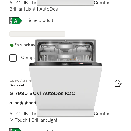
A I 41 dB I tiroir à couverts I paniers MaxiComfort I
BrilliantLight I AutoDos
Online Label Flag, Étiquette énergétique
Fiche produit
En stock avec livraison gratuite
Comparer
Lave-vaisselle totalement intégrable
Diamond
G 7980 SCVi AutoDos K2O
5
(2 critiques)
5 étoiles sur 5
A I 41 dB I tiroir à couverts I paniers MaxiComfort I
M Touch I BrilliantLight