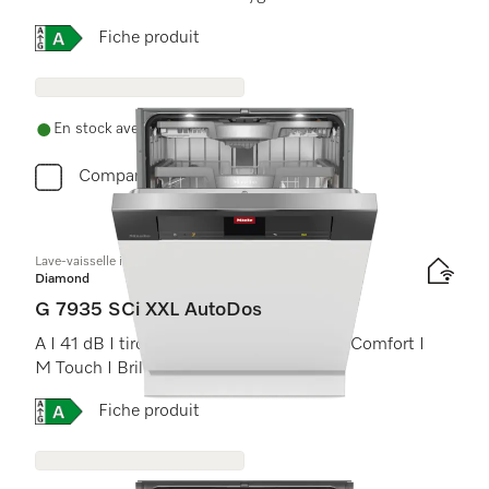
Online Label Flag, Étiquette énergétique
Fiche produit
En stock avec livraison gratuite
Comparer
Lave-vaisselle intégré
Diamond
G 7935 SCi XXL AutoDos
A I 41 dB I tiroir à couverts I paniers MaxiComfort I
M Touch I BrilliantLight
Online Label Flag, Étiquette énergétique
Fiche produit