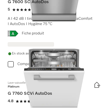
G 7600 SC AutoDos
5
(22 critiques)
5 étoiles sur 5
A I 42 dB I tiroir à couverts I paniers ExtraComfort
I AutoDos I Hygiène 75 °C
Online Label Flag, Étiquette énergétique
Fiche produit
En stock avec livraison gratuite
Comparer
Lave-vaisselle totalement intégrable
Platinum
G 7760 SCVi AutoDos
4.8
(5 critiques)
4.8 étoiles sur 5