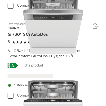
Comparer
Lave-vaisselle intégré
Platinum
G 7601 SCi AutoDos
5
(2 critiques)
5 étoiles sur 5
A -10 %* I 41 dB I tiroir à couverts I paniers
ExtraComfort I AutoDos I Hygiène 75 °C
Online Label Flag, Étiquette énergétique
Fiche produit
En stock avec livraison gratuite
Comparer