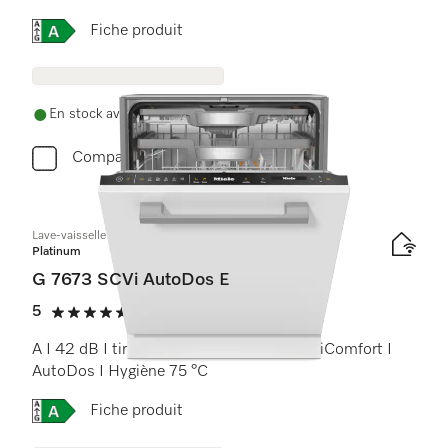
Online Label Flag, Étiquette énergétique
Fiche produit
En stock avec livraison gratuite
Comparer
Lave-vaisselle totalement intégrable
Platinum
G 7673 SCVi AutoDos E
5
(1 critique)
5 étoiles sur 5
A I 42 dB I tiroir à couverts I paniers MaxiComfort I
AutoDos I Hygiène 75 °C
Online Label Flag, Étiquette énergétique
Fiche produit