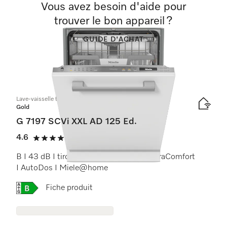
Vous avez besoin d'aide pour
trouver le bon appareil ?
GUIDE D'ACHAT
Lave-vaisselle totalement intégrable XXL
Gold
G 7197 SCVi XXL AD 125 Ed.
4.6
(12 critiques)
4.6 étoiles sur 5
B I 43 dB I tiroir à couverts I paniers ExtraComfort
I AutoDos I Miele@home
Online Label Flag, Étiquette énergétique
Fiche produit