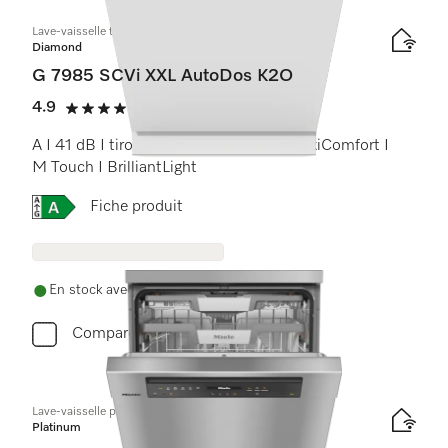
Lave-vaisselle totalement intégrable XXL
Diamond
G 7985 SCVi XXL AutoDos K2O
4.9
(10 critiques)
4.9 étoiles sur 5
A I 41 dB I tiroir à couverts I paniers MaxiComfort I
M Touch I BrilliantLight
Online Label Flag, Étiquette énergétique
Fiche produit
En stock avec livraison gratuite
Comparer
Lave-vaisselle posable
Platinum