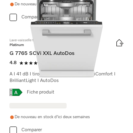
De nouveau en stock d'ici une semaine
Comparer
Lave-vaisselle totalement intégrable XXL
Platinum
G 7765 SCVi XXL AutoDos
4.8
(6 critiques)
4.8 étoiles sur 5
A I 41 dB I tiroir à couverts I paniers MaxiComfort I
BrilliantLight I AutoDos
Online Label Flag, Étiquette énergétique
Fiche produit
De nouveau en stock d'ici deux semaines
Comparer