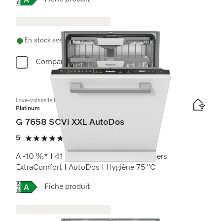
En stock avec livraison gratuite
Comparer
Lave-vaisselle totalement intégrable XXL
Platinum
G 7658 SCVi XXL AutoDos
5
(3 critiques)
5 étoiles sur 5
A -10 %* I 41 dB I tiroir à couverts I paniers
ExtraComfort I AutoDos I Hygiène 75 °C
Online Label Flag, Étiquette énergétique
Fiche produit