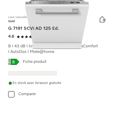
29
Produits
Lave-vaisselle totalement intégrable
Gold
G 7191 SCVi AD 125 Ed.
4.6
(23 critiques)
4.6 étoiles sur 5
B I 43 dB I tiroir à couverts I paniers ExtraComfort
I AutoDos I Miele@home
Online Label Flag, Étiquette énergétique
Fiche produit
En stock avec livraison gratuite
Comparer