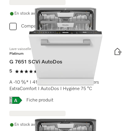
En stock avec livraison gratuite
Comparer
Lave-vaisselle totalement intégrable
Platinum
G 7651 SCVi AutoDos
5
(10 critiques)
5 étoiles sur 5
A -10 %* I 41 dB I tiroir à couverts I paniers
ExtraComfort I AutoDos I Hygiène 75 °C
Online Label Flag, Étiquette énergétique
Fiche produit
En stock avec livraison gratuite