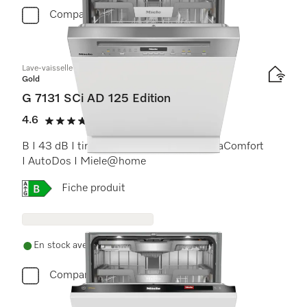
Comparer
Lave-vaisselle intégré
Gold
G 7131 SCi AD 125 Edition
4.6
(19 critiques)
4.6 étoiles sur 5
B I 43 dB I tiroir à couverts I paniers ExtraComfort
I AutoDos I Miele@home
Online Label Flag, Étiquette énergétique
Fiche produit
En stock avec livraison gratuite
Comparer