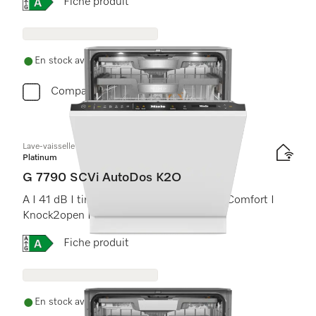
Online Label Flag, Étiquette énergétique
Fiche produit
En stock avec livraison gratuite
Comparer
Lave-vaisselle totalement intégrable
Platinum
G 7790 SCVi AutoDos K2O
A I 41 dB I tiroir à couverts I paniers MaxiComfort I
Knock2open I BrilliantLight
Online Label Flag, Étiquette énergétique
Fiche produit
En stock avec livraison gratuite