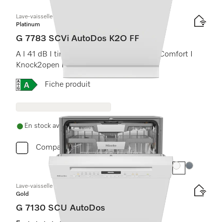
Lave-vaisselle totalement intégrable
Platinum
G 7783 SCVi AutoDos K2O FF
A I 41 dB I tiroir à couverts I paniers MaxiComfort I
Knock2open I FrontFit
Online Label Flag, Étiquette énergétique
Fiche produit
En stock avec livraison gratuite
Comparer
Couleur:
Couleur:
Lave-vaisselle encastrable
Gold
G 7130 SCU AutoDos