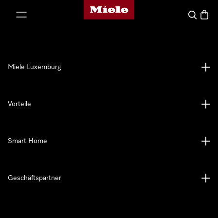
Miele-Homepage
nhalt springen
Suche
Waren
Miele Luxemburg
Vorteile
Smart Home
Geschäftspartner