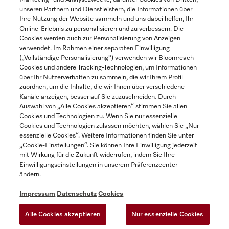
unseren Partnern und Dienstleistern, die Informationen über
Ihre Nutzung der Website sammeln und uns dabei helfen, Ihr
Online-Erlebnis zu personalisieren und zu verbessern. Die
Cookies werden auch zur Personalisierung von Anzeigen
verwendet. Im Rahmen einer separaten Einwilligung
(„Vollständige Personalisierung“) verwenden wir Bloomreach-
Miele auf Instagram
Miele auf Youtube
Cookies und andere Tracking-Technologien, um Informationen
über Ihr Nutzerverhalten zu sammeln, die wir Ihrem Profil
zuordnen, um die Inhalte, die wir Ihnen über verschiedene
Kanäle anzeigen, besser auf Sie zuzuschneiden. Durch
Auswahl von „Alle Cookies akzeptieren“ stimmen Sie allen
Cookies und Technologien zu. Wenn Sie nur essenzielle
Impressum
Cookies und Technologien zulassen möchten, wählen Sie „Nur
essenzielle Cookies“. Weitere Informationen finden Sie unter
AGB
„Cookie-Einstellungen“. Sie können Ihre Einwilligung jederzeit
Datenschutz
mit Wirkung für die Zukunft widerrufen, indem Sie Ihre
Einwilligungseinstellungen in unserem Präferenzcenter
Nutzungsbedingungen
ändern.
Barrièrefreiheetserklärung
Gesetzen über digitale Dienste
Impressum
Datenschutz
Cookies
Widerrufsformular
Alle Cookies akzeptieren
Nur essenzielle Cookies
Cookie-Einstellungen