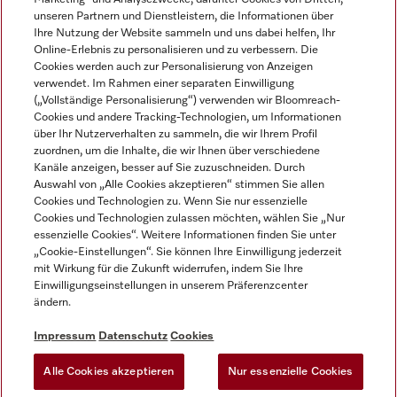
unseren Partnern und Dienstleistern, die Informationen über
Ihre Nutzung der Website sammeln und uns dabei helfen, Ihr
Online-Erlebnis zu personalisieren und zu verbessern. Die
Cookies werden auch zur Personalisierung von Anzeigen
verwendet. Im Rahmen einer separaten Einwilligung
(„Vollständige Personalisierung“) verwenden wir Bloomreach-
Miele auf Instagram
Miele auf Youtube
Cookies und andere Tracking-Technologien, um Informationen
über Ihr Nutzerverhalten zu sammeln, die wir Ihrem Profil
zuordnen, um die Inhalte, die wir Ihnen über verschiedene
Kanäle anzeigen, besser auf Sie zuzuschneiden. Durch
Auswahl von „Alle Cookies akzeptieren“ stimmen Sie allen
Cookies und Technologien zu. Wenn Sie nur essenzielle
Impressum
Cookies und Technologien zulassen möchten, wählen Sie „Nur
essenzielle Cookies“. Weitere Informationen finden Sie unter
AGB
„Cookie-Einstellungen“. Sie können Ihre Einwilligung jederzeit
Datenschutz
mit Wirkung für die Zukunft widerrufen, indem Sie Ihre
Einwilligungseinstellungen in unserem Präferenzcenter
Nutzungsbedingungen
ändern.
Barrièrefreiheetserklärung
Gesetzen über digitale Dienste
Impressum
Datenschutz
Cookies
Widerrufsformular
Alle Cookies akzeptieren
Nur essenzielle Cookies
Cookie-Einstellungen