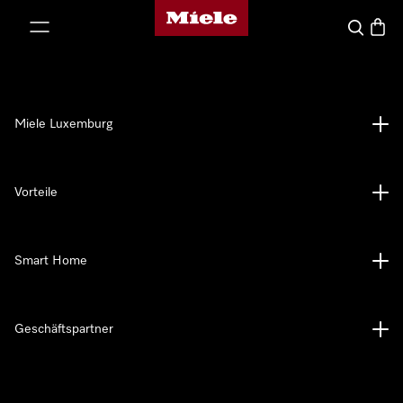
Miele-Homepage
nhalt springen
Suche
Waren
Miele Luxemburg
Vorteile
Smart Home
Geschäftspartner