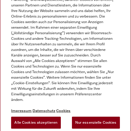
unseren Partnern und Dienstleistern, die Informationen über
Ihre Nutzung der Website sammeln und uns dabei helfen, Ihr
Online-Erlebnis zu personalisieren und zu verbessern. Die
Cookies werden auch zur Personalisierung von Anzeigen
verwendet. Im Rahmen einer separaten Einwilligung
(„Vollständige Personalisierung“) verwenden wir Bloomreach-
Miele auf Instagram
Miele auf Youtube
Cookies und andere Tracking-Technologien, um Informationen
über Ihr Nutzerverhalten zu sammeln, die wir Ihrem Profil
zuordnen, um die Inhalte, die wir Ihnen über verschiedene
Kanäle anzeigen, besser auf Sie zuzuschneiden. Durch
Auswahl von „Alle Cookies akzeptieren“ stimmen Sie allen
Cookies und Technologien zu. Wenn Sie nur essenzielle
Impressum
Cookies und Technologien zulassen möchten, wählen Sie „Nur
essenzielle Cookies“. Weitere Informationen finden Sie unter
AGB
„Cookie-Einstellungen“. Sie können Ihre Einwilligung jederzeit
Datenschutz
mit Wirkung für die Zukunft widerrufen, indem Sie Ihre
Einwilligungseinstellungen in unserem Präferenzcenter
Nutzungsbedingungen
ändern.
Barrièrefreiheetserklärung
Gesetzen über digitale Dienste
Impressum
Datenschutz
Cookies
Widerrufsformular
Alle Cookies akzeptieren
Nur essenzielle Cookies
Cookie-Einstellungen