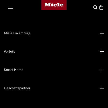
Miele-Homepage
nhalt springen
Suche
Waren
Miele Luxemburg
Vorteile
Smart Home
Geschäftspartner