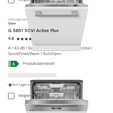
Vergleichen
Vollintegrierter Geschirrspüler
Silver
G 5851 SCVi Active Plus
4.6
(14 Bewertungen)
4.6 Sterne von 5
A I 43 dB I Besteckschublade I Comfort Körbe I
QuickPowerWash I AutoOpen
Onlinelabel Image, Energielabel
Produktdatenblatt
Auf Lager mit kostenlosem Versand
Vergleichen