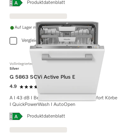
Onlinelabel Image, Energielabel
Produktdatenblatt
Auf Lager mit kostenlosem Versand
Vergleichen
Vollintegrierter Geschirrspüler
Silver
G 5863 SCVi Active Plus E
4.9
(8 Bewertungen)
4.9 Sterne von 5
A I 43 dB I Besteckschublade I ExtraComfort Körbe
I QuickPowerWash I AutoOpen
Onlinelabel Image, Energielabel
Produktdatenblatt