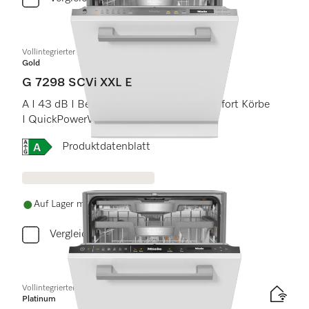
Vollintegrierter Geschirrspüler XXL
Gold
G 7298 SCVi XXL E
A I 43 dB I Besteckschublade I MaxiComfort Körbe
I QuickPowerWash I AutoOpen
Onlinelabel Image, Energielabel
Produktdatenblatt
Auf Lager mit kostenlosem Versand
Vergleichen
Vollintegrierter Geschirrspüler
Platinum