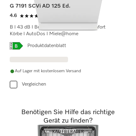
G 7191 SCVi AD 125 Ed.
4.6
(23 Bewertungen)
4.6 Sterne von 5
B I 43 dB I Besteckschublade I ExtraComfort
Körbe I AutoDos I Miele@home
Onlinelabel Image, Energielabel
Produktdatenblatt
Auf Lager mit kostenlosem Versand
Vergleichen
Benötigen Sie Hilfe das richtige
Gerät zu finden?
KAUFBERATER