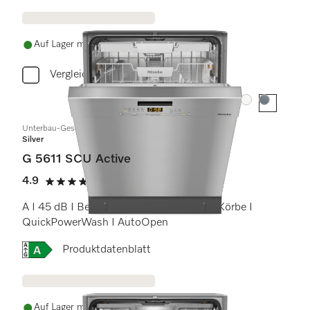
Auf Lager mit kostenlosem Versand
Vergleichen
Farbe:
Farbe:
Unterbau-Geschirrspüler
Silver
G 5611 SCU Active
4.9
(14 Bewertungen)
4.9 Sterne von 5
A I 45 dB I Besteckschublade I Comfort Körbe I
QuickPowerWash I AutoOpen
Onlinelabel Image, Energielabel
Produktdatenblatt
Auf Lager mit kostenlosem Versand