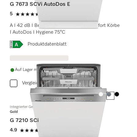
G 7673 SCVi AutoDos E
5
(1 Bewertung)
5 Sterne von 5
A I 42 dB I Besteckschublade I MaxiComfort Körbe
I AutoDos I Hygiene 75°C
Onlinelabel Image, Energielabel
Produktdatenblatt
Auf Lager mit kostenlosem Versand
Vergleichen
Farbe:
Farbe:
Farbe:
Integrierter Geschirrspüler
Gold
G 7210 SCi
4.9
(15 Bewertungen)
4.9 Sterne von 5