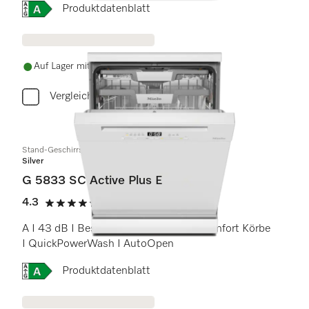
Onlinelabel Image, Energielabel
Produktdatenblatt
Auf Lager mit kostenlosem Versand
Vergleichen
Stand-Geschirrspüler
Silver
G 5833 SC Active Plus E
4.3
(4 Bewertungen)
4.3 Sterne von 5
A I 43 dB I Besteckschublade I ExtraComfort Körbe
I QuickPowerWash I AutoOpen
Onlinelabel Image, Energielabel
Produktdatenblatt