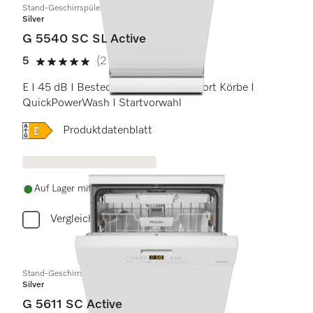
Stand-Geschirrspüler 45cm
Silver
G 5540 SC SL Active
5
(2 Bewertungen)
5 Sterne von 5
E I 45 dB I Besteckschublade I Comfort Körbe I
QuickPowerWash I Startvorwahl
Onlinelabel Image, Energielabel
Produktdatenblatt
Auf Lager mit kostenlosem Versand
Vergleichen
Stand-Geschirrspüler
Silver
G 5611 SC Active