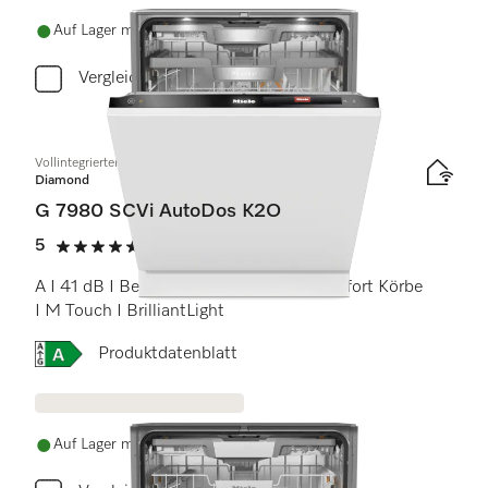
Auf Lager mit kostenlosem Versand
Vergleichen
Vollintegrierter Geschirrspüler
Diamond
G 7980 SCVi AutoDos K2O
5
(2 Bewertungen)
5 Sterne von 5
A I 41 dB I Besteckschublade I MaxiComfort Körbe
I M Touch I BrilliantLight
Onlinelabel Image, Energielabel
Produktdatenblatt
Auf Lager mit kostenlosem Versand