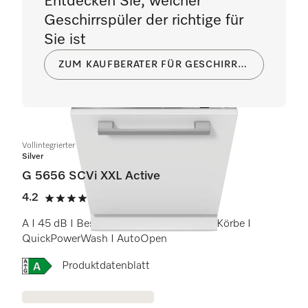
Entdecken Sie, welcher
Geschirrspüler der richtige für
Sie ist
ZUM KAUFBERATER FÜR GESCHIRRSPÜLER
Vollintegrierter Geschirrspüler XXL
Silver
G 5656 SCVi XXL Active
4.2
(6 Bewertungen)
4.2 Sterne von 5
A I 45 dB I Besteckschublade I Comfort Körbe I
QuickPowerWash I AutoOpen
Onlinelabel Image, Energielabel
Produktdatenblatt