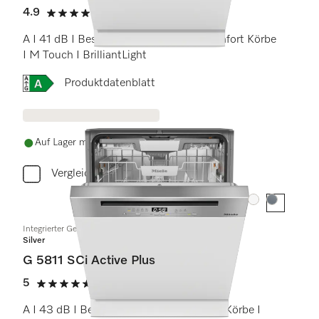
4.9
(10 Bewertungen)
4.9 Sterne von 5
A I 41 dB I Besteckschublade I MaxiComfort Körbe
I M Touch I BrilliantLight
Onlinelabel Image, Energielabel
Produktdatenblatt
Auf Lager mit kostenlosem Versand
Vergleichen
Farbe:
Farbe:
Integrierter Geschirrspüler
Silver
G 5811 SCi Active Plus
5
(3 Bewertungen)
5 Sterne von 5
A I 43 dB I Besteckschublade I Comfort Körbe I