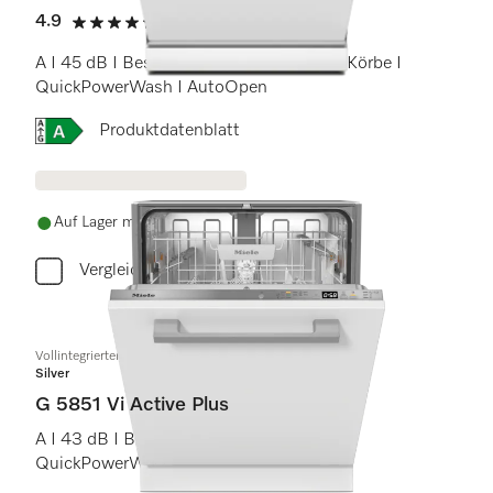
4.9
(21 Bewertungen)
4.9 Sterne von 5
A I 45 dB I Besteckschublade I Comfort Körbe I
QuickPowerWash I AutoOpen
Onlinelabel Image, Energielabel
Produktdatenblatt
Auf Lager mit kostenlosem Versand
Vergleichen
Vollintegrierter Geschirrspüler
Silver
G 5851 Vi Active Plus
A I 43 dB I Besteckkorb I Comfort Körbe I
QuickPowerWash I AutoOpen