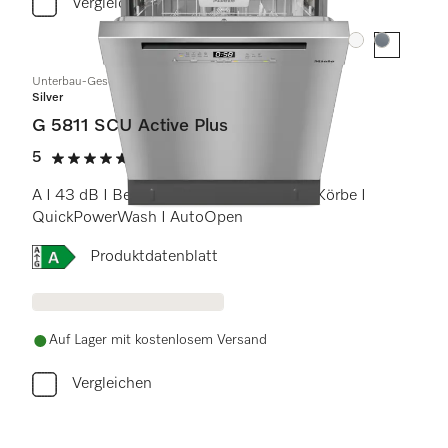
Vergleichen
Farbe:
Farbe:
Unterbau-Geschirrspüler
Silver
G 5811 SCU Active Plus
5
(11 Bewertungen)
5 Sterne von 5
A I 43 dB I Besteckschublade I Comfort Körbe I
QuickPowerWash I AutoOpen
Onlinelabel Image, Energielabel
Produktdatenblatt
Auf Lager mit kostenlosem Versand
Vergleichen