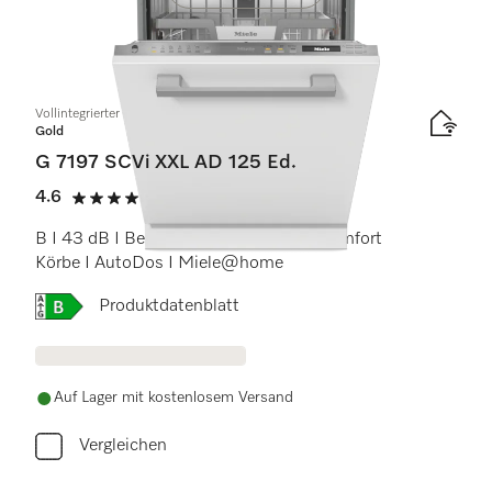
Vollintegrierter Geschirrspüler XXL
Gold
G 7197 SCVi XXL AD 125 Ed.
4.6
(12 Bewertungen)
4.6 Sterne von 5
B I 43 dB I Besteckschublade I ExtraComfort
Körbe I AutoDos I Miele@home
Onlinelabel Image, Energielabel
Produktdatenblatt
Auf Lager mit kostenlosem Versand
Vergleichen