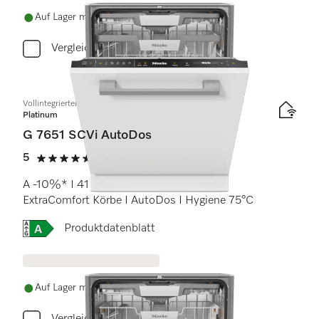
Auf Lager mit kostenlosem Versand
Vergleichen
Vollintegrierter Geschirrspüler
Platinum
G 7651 SCVi AutoDos
5
(10 Bewertungen)
5 Sterne von 5
A -10%* I 41 dB I Besteckschublade I
ExtraComfort Körbe I AutoDos I Hygiene 75°C
Onlinelabel Image, Energielabel
Produktdatenblatt
Auf Lager mit kostenlosem Versand