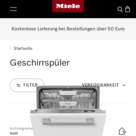
Miele-Homepage
nhalt springen
Suche
Waren
Kostenlose Lieferung bei Bestellungen über 50 Euro
Startseite
Geschirrspüler
FILTER
VERFÜGBARKEIT
82
Produkte
Vollintegrierter Geschirrspüler
Gold