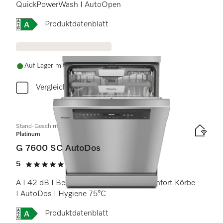
QuickPowerWash I AutoOpen
Onlinelabel Image, Energielabel
Produktdatenblatt
Auf Lager mit kostenlosem Versand
Vergleichen
Stand-Geschirrspüler
Platinum
G 7600 SC AutoDos
5
(22 Bewertungen)
5 Sterne von 5
A I 42 dB I Besteckschublade I ExtraComfort Körbe
I AutoDos I Hygiene 75°C
Onlinelabel Image, Energielabel
Produktdatenblatt