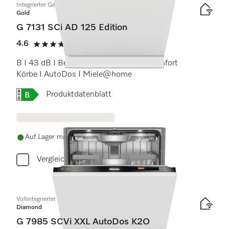
Integrierter Geschirrspüler
Gold
G 7131 SCi AD 125 Edition
4.6
(19 Bewertungen)
4.6 Sterne von 5
B I 43 dB I Besteckschublade I ExtraComfort
Körbe I AutoDos I Miele@home
Onlinelabel Image, Energielabel
Produktdatenblatt
Auf Lager mit kostenlosem Versand
Vergleichen
Vollintegrierter Geschirrspüler XXL
Diamond
G 7985 SCVi XXL AutoDos K2O