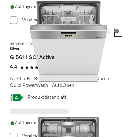
Auf Lager mit kostenlosem Versand
Vergleichen
Farbe:
Farbe:
Integrierter Geschirrspüler
Silver
G 5611 SCi Active
4.4
(16 Bewertungen)
4.4 Sterne von 5
A I 45 dB I Besteckschublade I Comfort Körbe I
QuickPowerWash I AutoOpen
Onlinelabel Image, Energielabel
Produktdatenblatt
Auf Lager mit kostenlosem Versand
Vergleichen