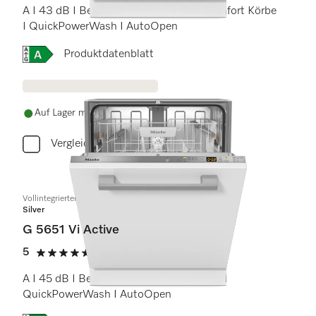
A I 43 dB I Besteckschublade I ExtraComfort Körbe
I QuickPowerWash I AutoOpen
Onlinelabel Image, Energielabel
Produktdatenblatt
Auf Lager mit kostenlosem Versand
Vergleichen
Vollintegrierter Geschirrspüler
Silver
G 5651 Vi Active
5
(1 Bewertung)
5 Sterne von 5
A I 45 dB I Besteckkorb I Comfort Körbe I
QuickPowerWash I AutoOpen