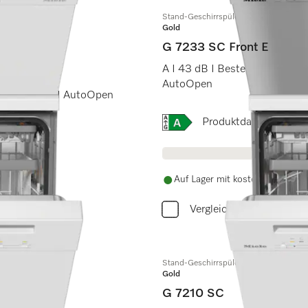
Stand-Geschirrspüler
Gold
G 7233 SC Front E
A I 43 dB I Besteckschublade
AutoOpen
ckPowerWash I AutoOpen
Onlinelabel Image, Energi
Produktdatenblatt
Auf Lager mit kostenlosem Ver
Vergleichen
Stand-Geschirrspüler
Gold
G 7210 SC