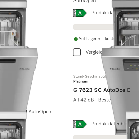
AutoOpen
Onlinelabel Image, Energi
Produktdatenblatt
Auf Lager mit kostenlosem Ver
Vergleichen
Stand-Geschirrspüler
Platinum
G 7623 SC AutoDos E
A I 42 dB I Besteckschublade
ckPowerWash I AutoOpen
Onlinelabel Image, Energi
Produktdatenblatt