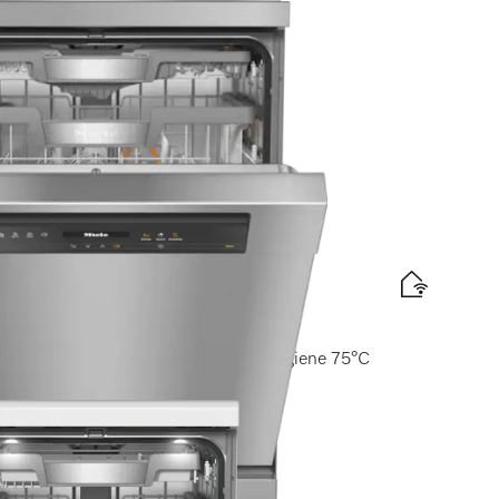
elabel
sand
 I MaxiComfort Körbe I AutoDos I Hygiene 75°C
elabel