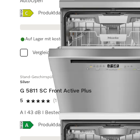
AutoOpen
Onlinelabel Image, Energielabel
Produktdatenblatt
Auf Lager mit kostenlosem Versand
Vergleichen
Stand-Geschirrspüler
Silver
G 5811 SC Front Active Plus
5
(1 Bewertung)
5 Sterne von 5
A I 43 dB I Besteckschublade I Comfort Körbe I Qui
Onlinelabel Image, Energielabel
Produktdatenblatt