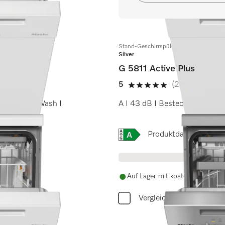
Stand-Geschirrspüler
Silver
G 5811 Active Plus
5
(2 Bewertunge
5 Sterne von 5
 QuickPowerWash I
A I 43 dB I Besteckkorb I Co
Onlinelabel Image, Energi
Produktdatenblatt
Auf Lager mit kostenlosem Ver
Vergleichen