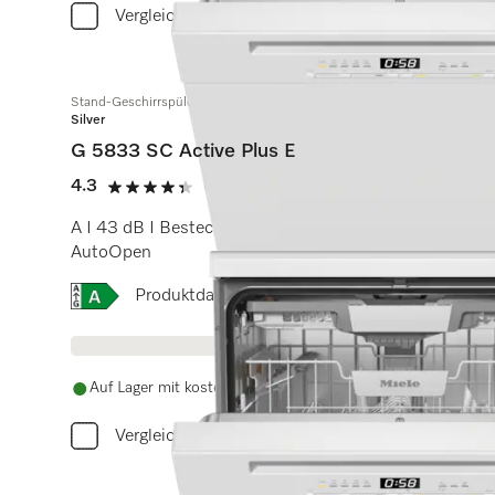
Vergleichen
Stand-Geschirrspüler
Silver
G 5833 SC Active Plus E
4.3
(4 Bewertungen)
4.3 Sterne von 5
A I 43 dB I Besteckschublade I ExtraComfort Körbe I
AutoOpen
Onlinelabel Image, Energielabel
Produktdatenblatt
Auf Lager mit kostenlosem Versand
Vergleichen