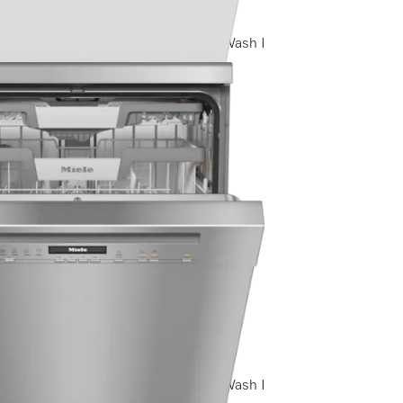
gen)
 I ExtraComfort Körbe I QuickPowerWash I
elabel
sand
gen)
 I ExtraComfort Körbe I QuickPowerWash I