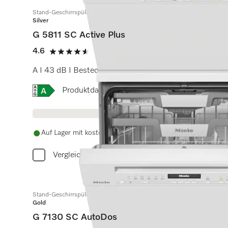
Stand-Geschirrspüler
Silver
G 5811 SC Active Plus
4.6
(5 Bewertungen)
4.6 Sterne von 5
A I 43 dB I Besteckschublade I Comfort Körbe I Qui
Onlinelabel Image, Energielabel
Produktdatenblatt
Auf Lager mit kostenlosem Versand
Vergleichen
Stand-Geschirrspüler
Gold
G 7130 SC AutoDos