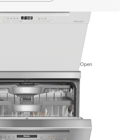
n)
mfort Körbe I QuickPowerWash I AutoOpen
elabel
sand