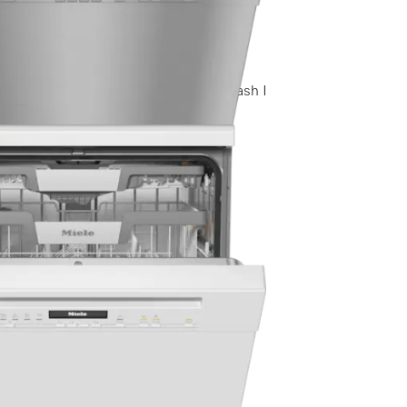
 I MaxiComfort Körbe I QuickPowerWash I
elabel
sand