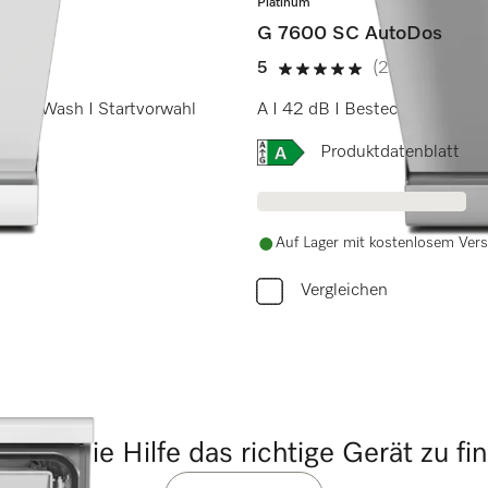
Platinum
G 7600 SC AutoDos
5
(22 Bewertung
5 Sterne von 5
kPowerWash I Startvorwahl
A I 42 dB I Besteckschublade
Onlinelabel Image, Energi
Produktdatenblatt
Auf Lager mit kostenlosem Ver
Vergleichen
tigen Sie Hilfe das richtige Gerät zu fi