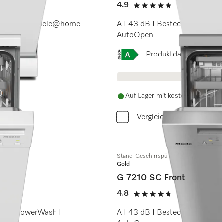
4.9
(11 Bewertun
4.9 Sterne von 5
I AutoDos I Miele@home
A I 43 dB I Besteckschublade
AutoOpen
Onlinelabel Image, Energi
Produktdatenblatt
Auf Lager mit kostenlosem Ver
Vergleichen
Stand-Geschirrspüler
Gold
G 7210 SC Front
4.8
(8 Bewertun
4.8 Sterne von 5
 QuickPowerWash I
A I 43 dB I Besteckschublade