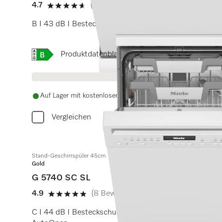
4.7
(26 Bewertungen)
4.7 Sterne von 5
B I 43 dB I Besteckschublade I ExtraComfort Körbe 
Onlinelabel Image, Energielabel
Produktdatenblatt
Auf Lager mit kostenlosem Versand
Vergleichen
Stand-Geschirrspüler 45cm
Gold
G 5740 SC SL
4.9
(8 Bewertungen)
4.9 Sterne von 5
C I 44 dB I Besteckschublade I ExtraComfort Körbe I