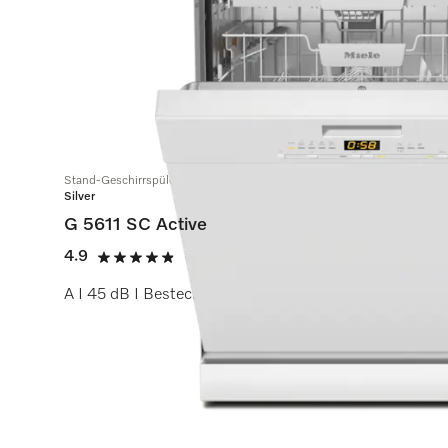
Stand-Geschirrspüler
Silver
G 5611 SC Active
4.9
(21 Bewertungen)
4.9 Sterne von 5
A I 45 dB I Besteckschublade I Comfort Körbe I Qui