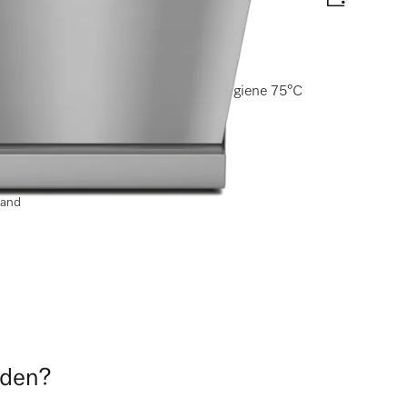
en)
 I ExtraComfort Körbe I AutoDos I Hygiene 75°C
elabel
sand
nden?