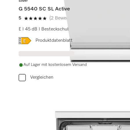
Silver
G 5540 SC SL Active
5
(2 Bewertungen)
5 Sterne von 5
E I 45 dB I Besteckschublade I Comfort Körbe I Quic
Onlinelabel Image, Energielabel
Produktdatenblatt
Auf Lager mit kostenlosem Versand
Vergleichen
Benö