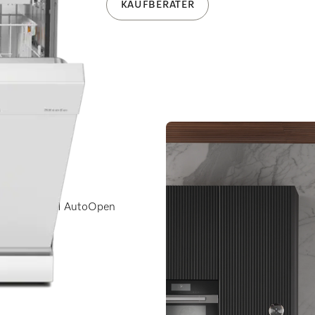
KAUFBERATER
ckPowerWash I AutoOpen