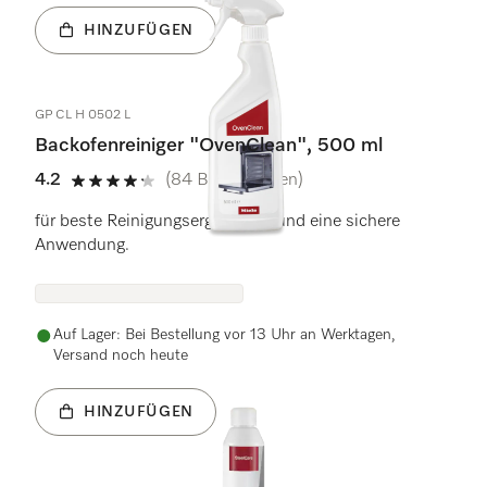
HINZUFÜGEN
GP CL H 0502 L
Backofenreiniger "OvenClean", 500 ml
4.2
(84 Bewertungen)
4.2 Sterne von 5
für beste Reinigungsergebnisse und eine sichere
Anwendung.
Auf Lager: Bei Bestellung vor 13 Uhr an Werktagen,
Versand noch heute
HINZUFÜGEN