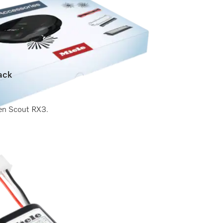
Pack
gen)
den Scout RX3.