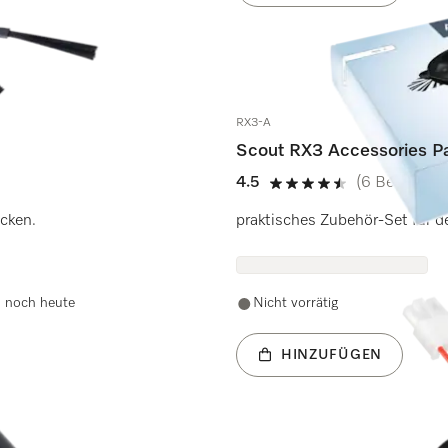
RX3-A
Scout RX3 Accessories 
4.5
(6 Bewertun
4.5 Sterne von 5
cken.
praktisches Zubehör-Set für 
d noch heute
Nicht vorrätig
HINZUFÜGEN