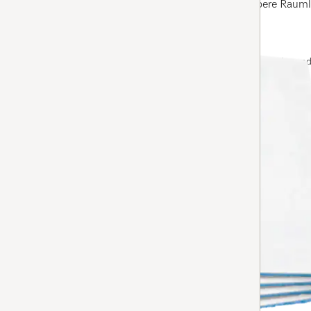
für einen sicheren Staubeinschluss und saubere Rauml
Auf Lager: Bei Bestellung vor 13 Uhr an Werktagen, Versan
HINZUFÜGEN
RX1-AC
RX1 AirClean Filter
5
(1 Bewertung)
5 Sterne von 5
für einen sicheren Staubeinschluss und saubere Rauml