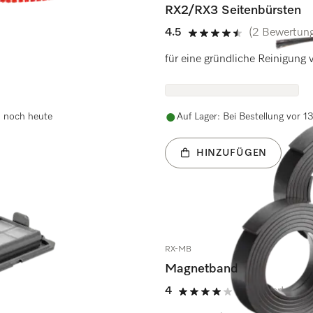
RX2/RX3 Seitenbürsten
4.5
(2 Bewertun
4.5 Sterne von 5
für eine gründliche Reinigung
d noch heute
Auf Lager: Bei Bestellung vor 
HINZUFÜGEN
RX-MB
Magnetband
4
(1 Bewertung)
4 Sterne von 5