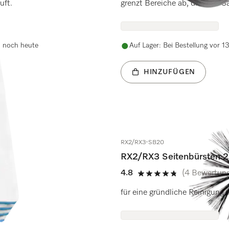
uft.
grenzt Bereiche ab, die vom Sa
d noch heute
Auf Lager: Bei Bestellung vor 
HINZUFÜGEN
RX2/RX3-SB20
RX2/RX3 Seitenbürsten 
4.8
(4 Bewertun
4.8 Sterne von 5
uft.
für eine gründliche Reinigung