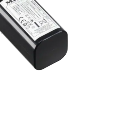
it des Scout RX2/RX3.