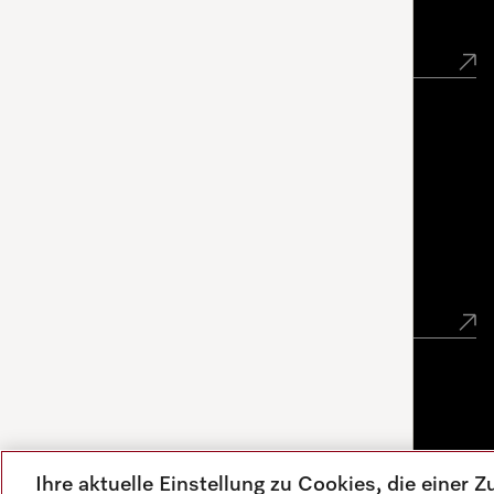
Händlersuche
Miele Experience Center
Miele Experience Center Gasperich
Newsletter
Sprache
DEUTSCH
Ihre aktuelle Einstellung zu Cookies, die einer