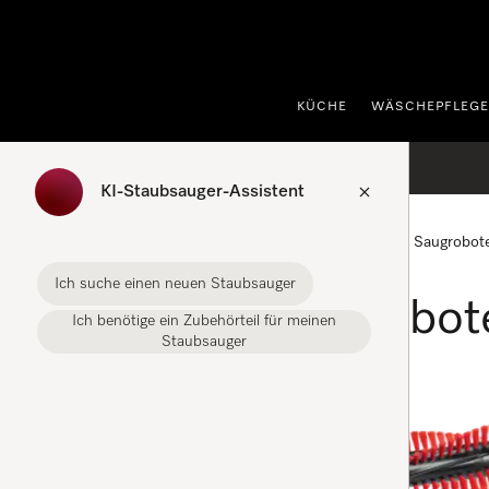
nhalt springen
KÜCHE
WÄSCHEPFLEGE
KI-Staubsauger-Assistent
Startseite
Zubehör Staubsauger
Zubehör Saugrobot
Ich suche einen neuen Staubsauger
Zubehör Saugrobot
Ich benötige ein Zubehörteil für meinen
Staubsauger
FILTER
RX3-BW