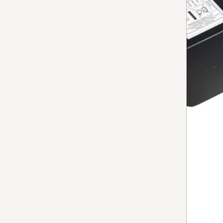
RX2/RX3-YCR-MT12
Li-Ion Akku RX2/RX3 120
für Non-Stop 120 min. Laufzeit des Scout RX2/RX3.
Nicht vorrätig
HINZUFÜGEN