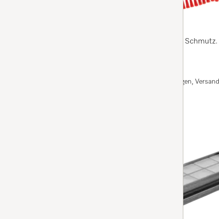
RX3 Bürstwalze
4
(2 Bewertungen)
4 Sterne von 5
beseitigt durch Rotation selbst hartnäckigen Schmutz.
Auf Lager: Bei Bestellung vor 13 Uhr an Werktagen, Versan
HINZUFÜGEN
RX2-AP
RX2/RX3 AirClean Plus Filter
4.9
(8 Bewertungen)
4.9 Sterne von 5