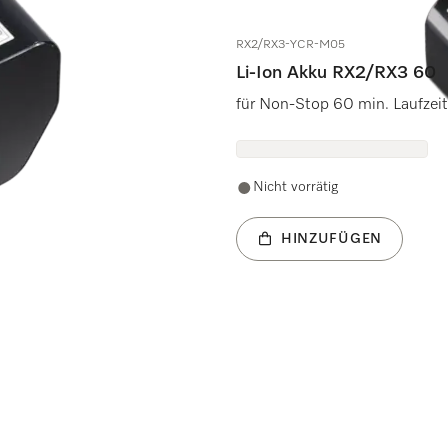
RX2/RX3-YCR-M05
Li-Ion Akku RX2/RX3 60
für Non-Stop 60 min. Laufze
Nicht vorrätig
HINZUFÜGEN