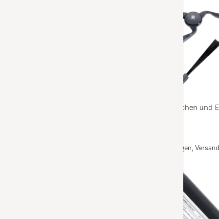
RX1-SB
RX1 Seitenbürsten
5
(1 Bewertung)
5 Sterne von 5
für eine gründliche Reinigung von Randbereichen und E
Auf Lager: Bei Bestellung vor 13 Uhr an Werktagen, Versan
HINZUFÜGEN