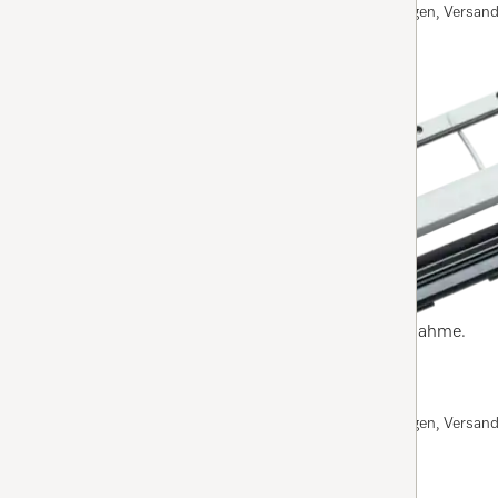
Auf Lager: Bei Bestellung vor 13 Uhr an Werktagen, Versan
HINZUFÜGEN
RX2-DL
RX2/RX3 Dichtlippen-Set
4.3
(9 Bewertungen)
4.3 Sterne von 5
für eine effektive und zuverlässige Staubaufnahme.
Auf Lager: Bei Bestellung vor 13 Uhr an Werktagen, Versan
HINZUFÜGEN